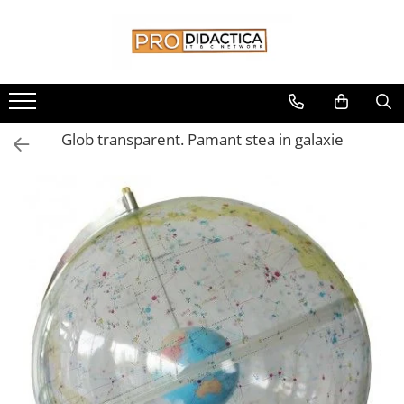
Toate Produsele
Oferta PNRR/PNRAS
Pachete Echipamente Sali Clasa
Glob transparent. Pamant stea in galaxie
Pachete Echipamente Sala Clasa
Table/Display-uri Interactive
Table Interactive
Display-uri Interactive
Suporti/Standuri/Accesorii
Imprimante si Multifunctionale
Imprimante si Scanere 3D
Imprimante 3D
Creioane 3D
Accesorii 3D
Camere Documente