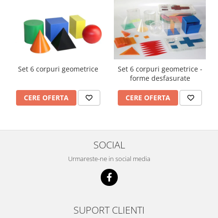
Imprimante
Multifunctionale
Imprimante si Scanere 3D
Imprimante 3D
Videoconferinta si Colaborare
Set 6 corpuri geometrice
Set 6 corpuri geometrice -
Camere Videoconferinta
forme desfasurate
Boxe si Soundbar
CERE OFERTA
CERE OFERTA
Tehnologie Educationala
Ochelari VR
Kit Robotic Educational
Software Educational
SOCIAL
Mobilier Invatamant
Urmareste-ne in social media
Mobilier Cresa si Gradinita
Mese gradinita
Scaune Gradinita
Paturi gradinita
SUPORT CLIENTI