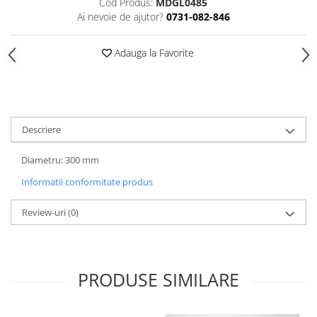
Cod Produs:
MDGL0485
Ai nevoie de ajutor?
0731-082-846
Videoproiectoare si Echipamente IT
Videoproiectoare
Adauga la Favorite
Videoproiectoare
Suporti si Accesorii
Videoproiectoare
Ecrane Proiectie
Laptopuri si Accesorii
Descriere
Laptopuri
Diametru: 300 mm
Accesorii Laptopuri
Informatii conformitate produs
All in One/PC
All in One
Review-uri
(0)
Periferice PC
Conectivitate si Accesorii
Monitoare
PRODUSE SIMILARE
Tablete si Accesorii
Imprimante si Multifunctionale