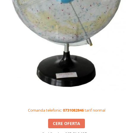
Videoproiectoare si Accesorii
Videoproiectoare
Accesorii
Suporti
Videoconferinta si Colaborare
Camere Videoconferinta
Boxe si Soundbar
Tehnologie Educationala
Ochelari VR-3D
Kit Robotic Educational
Software Educational
Oferta Mobilier Clasa
Table/Display-uri Interactive
Comanda telefonic:
0731082846
tarif normal
Table Interactive
Display-uri Interactive
CERE OFERTA
Accesorii/Standuri