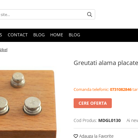
S
CONTACT
BLOG
HOME
BLOG
Nikel
Greutati alama placate
Comanda telefonic:
0731082846
tar
CERE OFERTA
Cod Produs:
MDGL0130
Ai nev
Adauga la Favorite