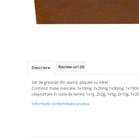
Videoproiectoare si Accesorii
Videoproiectoare
Accesorii
Suporti
Videoconferinta si Colaborare
Distribuie
pe
Camere Videoconferinta
Facebook
Boxe si Soundbar
Tehnologie Educationala
Review-uri
(0)
Descriere
Ochelari VR-3D
Set de greutăţi din alamă, placate cu nikel.
Kit Robotic Educational
Conţinut mase marcate: 1x10mg, 2x20mg 1x50mg, 1x100
Software Educational
(depozitate în cutie de lemn), 1x1g ,2x2g, 1x5g, 2x10g, 1x20
Oferta Mobilier Clasa
Informatii conformitate produs
Table/Display-uri Interactive
Table Interactive
Display-uri Interactive
Accesorii/Standuri