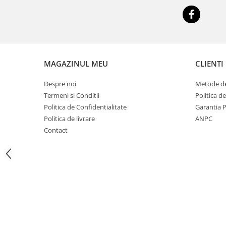
Imprimante
Multifunctionale
Imprimante si Scanere 3D
Imprimante 3D
Videoconferinta si Colaborare
MAGAZINUL MEU
CLIENTI
Camere Videoconferinta
Despre noi
Metode de
Boxe si Soundbar
Termeni si Conditii
Politica d
Tehnologie Educationala
Politica de Confidentialitate
Garantia 
Ochelari VR
Politica de livrare
ANPC
Contact
Kit Robotic Educational
Software Educational
Mobilier Invatamant
Mobilier Cresa si Gradinita
Mese gradinita
Scaune Gradinita
Paturi gradinita