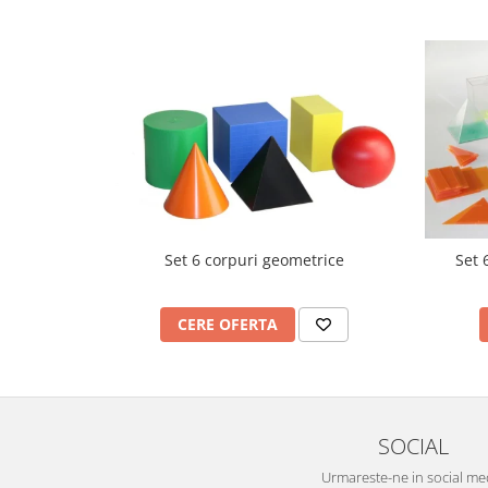
Videoproiectoare si Echipamente IT
Videoproiectoare
Videoproiectoare
Suporti si Accesorii
Videoproiectoare
Ecrane Proiectie
Laptopuri si Accesorii
Laptopuri
Accesorii Laptopuri
Set 6 corpuri geometrice
Set 
All in One/PC
All in One
CERE OFERTA
Periferice PC
Conectivitate si Accesorii
Monitoare
Tablete si Accesorii
SOCIAL
Imprimante si Multifunctionale
Urmareste-ne in social me