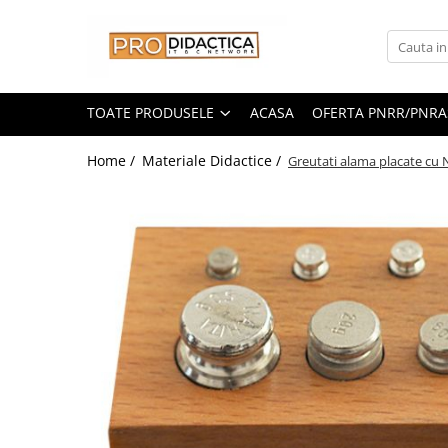
Toate Produsele
Oferta PNRR/PNRAS
TOATE PRODUSELE
ACASA
OFERTA PNRR/PNRA
Pachete Echipamente Sali Clasa
Home /
Materiale Didactice /
Greutati alama placate cu 
Pachete Echipamente Sala Clasa
Table/Display-uri Interactive
Table Interactive
Display-uri Interactive
Suporti/Standuri/Accesorii
Imprimante si Multifunctionale
Imprimante si Scanere 3D
Imprimante 3D
Creioane 3D
Accesorii 3D
Camere Documente