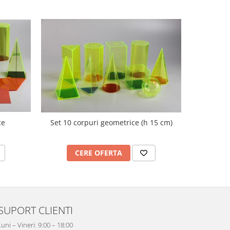
ce
Set 10 corpuri geometrice (h 15 cm)
Nu
CERE OFERTA
C
SUPORT CLIENTI
Luni – Vineri: 9:00 – 18:00