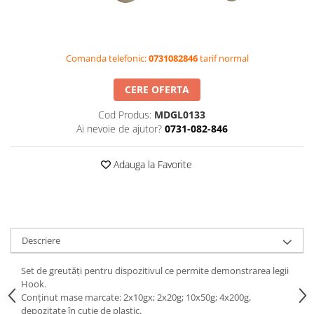
Videoproiectoare si Accesorii
Videoproiectoare
Accesorii
Comanda telefonic:
0731082846
tarif normal
Suporti
CERE OFERTA
Videoconferinta si Colaborare
Camere Videoconferinta
Cod Produs:
MDGL0133
Ai nevoie de ajutor?
0731-082-846
Boxe si Soundbar
Tehnologie Educationala
Adauga la Favorite
Ochelari VR-3D
Kit Robotic Educational
Software Educational
Oferta Mobilier Clasa
Descriere
Table/Display-uri Interactive
Table Interactive
Set de greutăţi pentru dispozitivul ce permite demonstrarea legii
Hook.
Display-uri Interactive
Conţinut mase marcate: 2x10gx; 2x20g; 10x50g; 4x200g,
Accesorii/Standuri
depozitate în cutie de plastic.