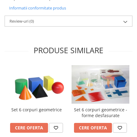
Videoproiectoare si Echipamente IT
Informatii conformitate produs
Videoproiectoare
Review-uri
(0)
Videoproiectoare
Suporti si Accesorii
Videoproiectoare
Ecrane Proiectie
PRODUSE SIMILARE
Laptopuri si Accesorii
Laptopuri
Accesorii Laptopuri
All in One/PC
All in One
Periferice PC
Conectivitate si Accesorii
Set 6 corpuri geometrice
Set 6 corpuri geometrice -
Monitoare
forme desfasurate
Tablete si Accesorii
CERE OFERTA
CERE OFERTA
Imprimante si Multifunctionale