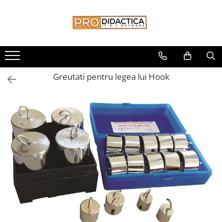
Toate Produsele
Oferta PNRR/PNRAS
Pachete Echipamente Sali Clasa
Greutati pentru legea lui Hook
Pachete Echipamente Sala Clasa
Table/Display-uri Interactive
Table Interactive
Display-uri Interactive
Suporti/Standuri/Accesorii
Imprimante si Multifunctionale
Imprimante si Scanere 3D
Imprimante 3D
Creioane 3D
Accesorii 3D
Camere Documente