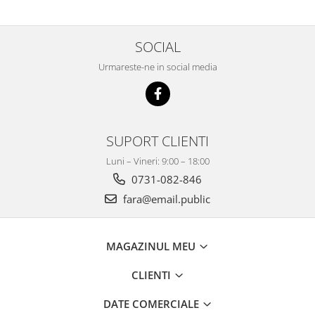
Imprimante
Multifunctionale
SOCIAL
Imprimante si Scanere 3D
Imprimante 3D
Urmareste-ne in social media
Videoconferinta si Colaborare
Camere Videoconferinta
Boxe si Soundbar
SUPORT CLIENTI
Tehnologie Educationala
Luni – Vineri: 9:00 – 18:00
Ochelari VR
0731-082-846
Kit Robotic Educational
fara@email.public
Software Educational
Mobilier Invatamant
Mobilier Cresa si Gradinita
MAGAZINUL MEU
Mese gradinita
CLIENTI
Scaune Gradinita
Paturi gradinita
DATE COMERCIALE