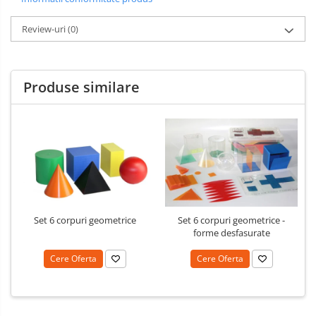
Limba engleza
Aviziere
Review-uri
(0)
Flipchart-uri si Rezerve
Accesorii
Panouri Afisare
Produse similare
Table magnetice din sticla
Set 6 corpuri geometrice
Set 6 corpuri geometrice -
forme desfasurate
Cere Oferta
Cere Oferta