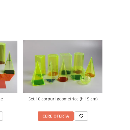
ce
Set 10 corpuri geometrice (h 15 cm)
Nu
CERE OFERTA
C