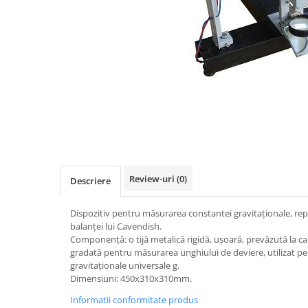
Videoproiectoare si Accesorii
Videoproiectoare
Accesorii
Suporti
Videoconferinta si Colaborare
Camere Videoconferinta
Distribuie
Boxe si Soundbar
pe
Tehnologie Educationala
Facebook
Ochelari VR-3D
Review-uri
(0)
Descriere
Kit Robotic Educational
Software Educational
Dispozitiv pentru măsurarea constantei gravitaţionale, re
Oferta Mobilier Clasa
balanţei lui Cavendish.
Componenţă: o tijă metalică rigidă, uşoară, prevăzută la ca
Table/Display-uri Interactive
gradată pentru măsurarea unghiului de deviere, utilizat p
Table Interactive
gravitaționale universale g.
Dimensiuni: 450x310x310mm.
Display-uri Interactive
Informatii conformitate produs
Accesorii/Standuri