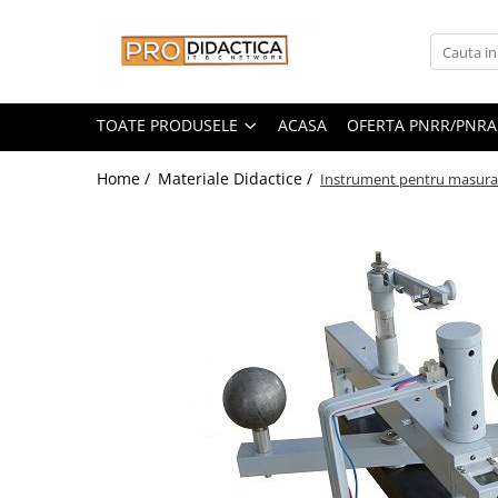
Toate Produsele
Oferta PNRR/PNRAS
TOATE PRODUSELE
ACASA
OFERTA PNRR/PNRA
Pachete Echipamente Sali Clasa
Home /
Materiale Didactice /
Instrument pentru masurar
Pachete Echipamente Sala Clasa
Table/Display-uri Interactive
Table Interactive
Display-uri Interactive
Suporti/Standuri/Accesorii
Imprimante si Multifunctionale
Imprimante si Scanere 3D
Imprimante 3D
Creioane 3D
Accesorii 3D
Camere Documente