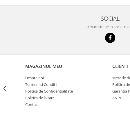
Imprimante
Multifunctionale
SOCIAL
Imprimante si Scanere 3D
Urmareste-ne in social me
Imprimante 3D
Videoconferinta si Colaborare
Camere Videoconferinta
Boxe si Soundbar
Tehnologie Educationala
MAGAZINUL MEU
CLIENTI
Ochelari VR
Kit Robotic Educational
Despre noi
Metode de
Software Educational
Termeni si Conditii
Politica d
Mobilier Invatamant
Politica de Confidentialitate
Garantia 
Politica de livrare
ANPC
Mobilier Cresa si Gradinita
Contact
Mese gradinita
Scaune Gradinita
Paturi gradinita