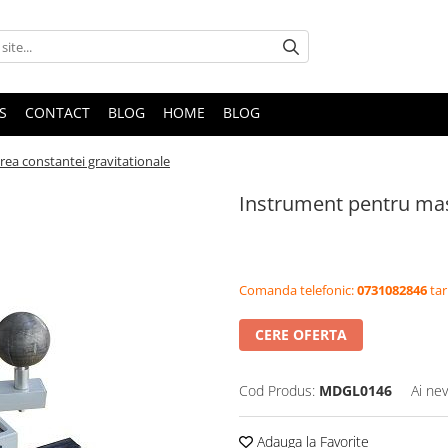
S
CONTACT
BLOG
HOME
BLOG
ea constantei gravitationale
Instrument pentru mas
Comanda telefonic:
0731082846
tar
CERE OFERTA
Cod Produs:
MDGL0146
Ai nev
Adauga la Favorite