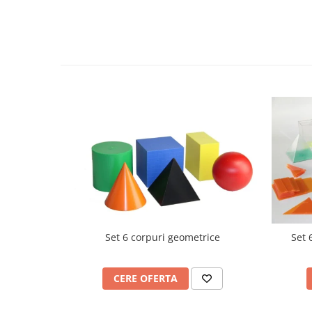
Videoproiectoare si Echipamente IT
Videoproiectoare
Videoproiectoare
Suporti si Accesorii
Videoproiectoare
Ecrane Proiectie
Laptopuri si Accesorii
Laptopuri
Accesorii Laptopuri
All in One/PC
All in One
Periferice PC
Set 6 corpuri geometrice
Set 
Conectivitate si Accesorii
Monitoare
Tablete si Accesorii
CERE OFERTA
Imprimante si Multifunctionale