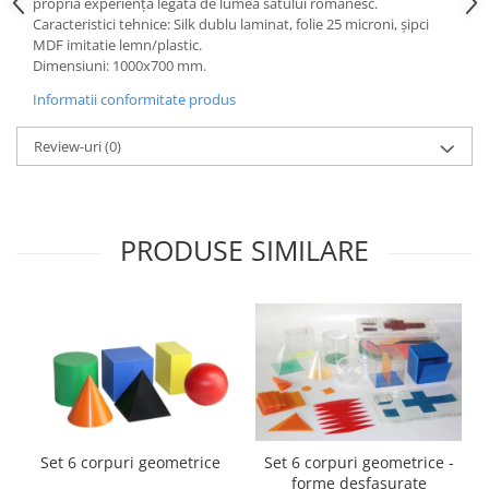
propria experiență legată de lumea satului românesc.
Accesorii
Caracteristici tehnice: Silk dublu laminat, folie 25 microni, şipci
Panouri Afisare
MDF imitatie lemn/plastic.
Dimensiuni: 1000x700 mm.
Table magnetice din sticla
Informatii conformitate produs
Review-uri
(0)
PRODUSE SIMILARE
Set 6 corpuri geometrice
Set 6 corpuri geometrice -
forme desfasurate