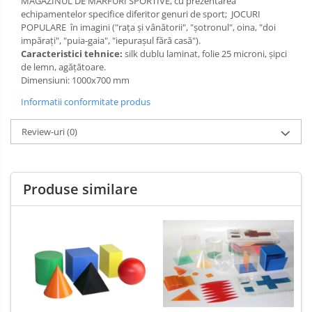
MAGAZINUL DE MĂRFURI SPORTIVE, cu prezentarea
echipamentelor specifice diferitor genuri de sport; JOCURI
Limba engleza
Aviziere
POPULARE în imagini ("rața și vânătorii", "șotronul", oina, "doi
Flipchart-uri si Rezerve
impărați", "puia-gaia", "iepurașul fără casă").
Accesorii
Caracteristici tehnice:
silk dublu laminat, folie 25 microni, şipci
de lemn, agățătoare.
Panouri Afisare
Dimensiuni: 1000x700 mm
Table magnetice din sticla
Informatii conformitate produs
Review-uri
(0)
Produse similare