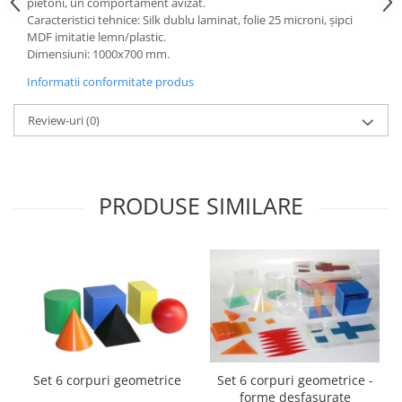
pietoni, un comportament avizat.
Accesorii
Caracteristici tehnice: Silk dublu laminat, folie 25 microni, şipci
Panouri Afisare
MDF imitatie lemn/plastic.
Dimensiuni: 1000x700 mm.
Table magnetice din sticla
Informatii conformitate produs
Review-uri
(0)
PRODUSE SIMILARE
Set 6 corpuri geometrice
Set 6 corpuri geometrice -
forme desfasurate