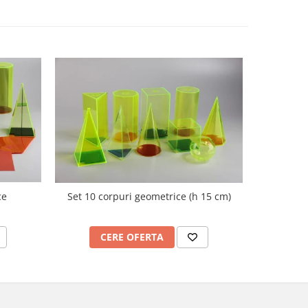
ce
Set 10 corpuri geometrice (h 15 cm)
Nu
CERE OFERTA
C