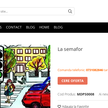
S
CONTACT
BLOG
HOME
BLOG
La semafor
Comanda telefonic:
0731082846
tar
CERE OFERTA
Cod Produs:
MDPS0008
Ai nev
Adauga la Favorite