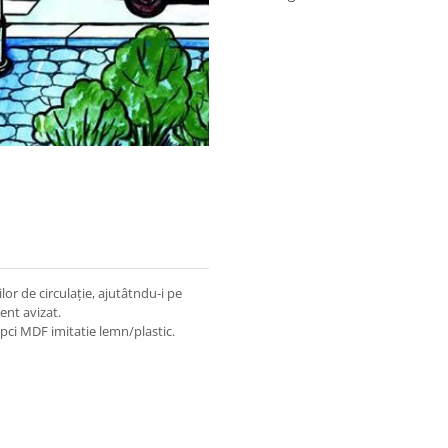
or de circulație, ajutâtndu-i pe
ent avizat.
şipci MDF imitatie lemn/plastic.