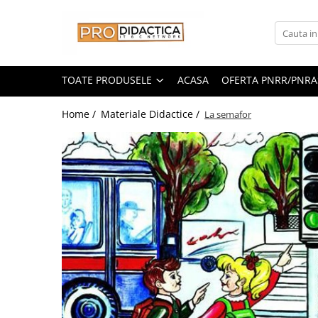
Toate Produsele
Oferta PNRR/PNRAS
TOATE PRODUSELE
ACASA
OFERTA PNRR/PNRA
Pachete Echipamente Sali Clasa
Home /
Materiale Didactice /
La semafor
Pachete Echipamente Sala Clasa
Table/Display-uri Interactive
Table Interactive
Display-uri Interactive
Suporti/Standuri/Accesorii
Imprimante si Multifunctionale
Imprimante si Scanere 3D
Imprimante 3D
Creioane 3D
Accesorii 3D
Camere Documente