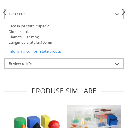
Accesorii
Panouri Afisare
Descriere
Table magnetice din sticla
Lentilă pe stativ tripedic.
Dimensiuni:
Diametrul: 85mm;
Lungimea bratului:195mm.
Informatii conformitate produs
Review-uri
(0)
PRODUSE SIMILARE