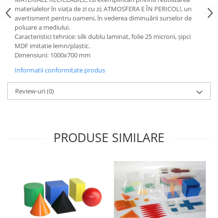
Accesorii
materialelor în viața de zi cu zi; ATMOSFERA E ÎN PERICOL!, un
Panouri Afisare
avertisment pentru oameni, în vederea diminuării surselor de
poluare a mediului.
Table magnetice din sticla
Caracteristici tehnice: silk dublu laminat, folie 25 microni, şipci
MDF imitatie lemn/plastic.
Dimensiuni: 1000x700 mm
Informatii conformitate produs
Review-uri
(0)
PRODUSE SIMILARE