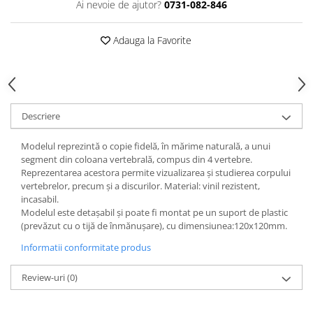
Ai nevoie de ajutor?
0731-082-846
Accesorii
Panouri Afisare
Adauga la Favorite
Table magnetice din sticla
Descriere
Modelul reprezintă o copie fidelă, în mărime naturală, a unui
segment din coloana vertebrală, compus din 4 vertebre.
Reprezentarea acestora permite vizualizarea și studierea corpului
vertebrelor, precum și a discurilor. Material: vinil rezistent,
incasabil.
Modelul este detașabil și poate fi montat pe un suport de plastic
(prevăzut cu o tijă de înmănușare), cu dimensiunea:120x120mm.
Informatii conformitate produs
Review-uri
(0)