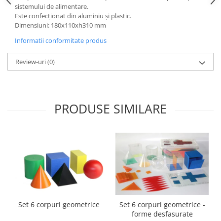
Accesorii
sistemului de alimentare.
Este confecţionat din aluminiu şi plastic.
Panouri Afisare
Dimensiuni: 180x110xh310 mm
Table magnetice din sticla
Informatii conformitate produs
Review-uri
(0)
PRODUSE SIMILARE
Set 6 corpuri geometrice
Set 6 corpuri geometrice -
forme desfasurate