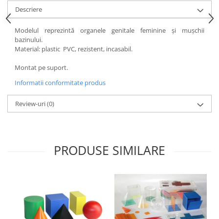
Accesorii
Descriere
Panouri Afisare
Table magnetice din sticla
Modelul reprezintă organele genitale feminine și muşchii
bazinului.
Material: plastic PVC, rezistent, incasabil.
Montat pe suport.
Informatii conformitate produs
Review-uri
(0)
PRODUSE SIMILARE