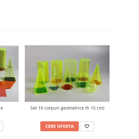
ce
Set 10 corpuri geometrice (h 15 cm)
Nu
CERE OFERTA
C