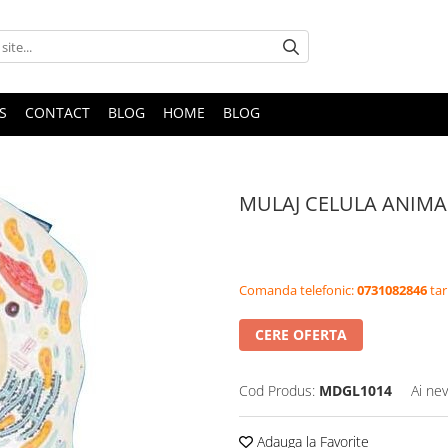
S
CONTACT
BLOG
HOME
BLOG
MULAJ CELULA ANIMA
Comanda telefonic:
0731082846
tar
CERE OFERTA
Cod Produs:
MDGL1014
Ai nev
Adauga la Favorite