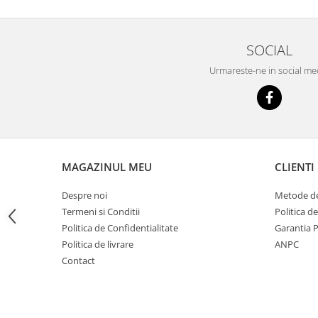
Imprimante
Multifunctionale
Imprimante si Scanere 3D
SOCIAL
Imprimante 3D
Urmareste-ne in social me
Videoconferinta si Colaborare
Camere Videoconferinta
Boxe si Soundbar
Tehnologie Educationala
MAGAZINUL MEU
CLIENTI
Ochelari VR
Kit Robotic Educational
Despre noi
Metode de
Software Educational
Termeni si Conditii
Politica d
Mobilier Invatamant
Politica de Confidentialitate
Garantia 
Mobilier Cresa si Gradinita
Politica de livrare
ANPC
Contact
Mese gradinita
Scaune Gradinita
Paturi gradinita