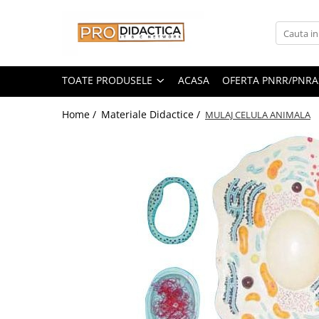
Toate Produsele
Oferta PNRR/PNRAS
TOATE PRODUSELE
ACASA
OFERTA PNRR/PNRA
Pachete Echipamente Sali Clasa
Home /
Materiale Didactice /
MULAJ CELULA ANIMALA
Pachete Echipamente Sala Clasa
Table/Display-uri Interactive
Table Interactive
Display-uri Interactive
Suporti/Standuri/Accesorii
Imprimante si Multifunctionale
Imprimante si Scanere 3D
Imprimante 3D
Creioane 3D
Accesorii 3D
Camere Documente