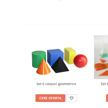
Videoproiectoare si Echipamente IT
Videoproiectoare
Videoproiectoare
Suporti si Accesorii
Videoproiectoare
Ecrane Proiectie
Laptopuri si Accesorii
Laptopuri
Accesorii Laptopuri
All in One/PC
All in One
Periferice PC
Conectivitate si Accesorii
Set 6 corpuri geometrice
Set 
Monitoare
Tablete si Accesorii
CERE OFERTA
Imprimante si Multifunctionale