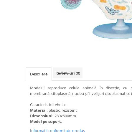
Videoproiectoare si Accesorii
Videoproiectoare
Accesorii
Suporti
Videoconferinta si Colaborare
Camere Videoconferinta
Distribuie
pe
Boxe si Soundbar
Facebook
Tehnologie Educationala
Ochelari VR-3D
Review-uri
(0)
Descriere
Kit Robotic Educational
Software Educational
Modelul reproduce celula animală în disecţie, cu pr
membrană, citoplasmă, nucleu şi învelişuri citoplasmatice 
Oferta Mobilier Clasa
Table/Display-uri Interactive
Caracteristici tehnice
Material:
plastic, rezistent
Table Interactive
Dimensiuni:
280x500mm
Display-uri Interactive
Model pe suport
.
Accesorii/Standuri
Informatii conformitate produs