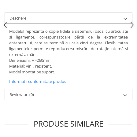
Accesorii
Panouri Afisare
Descriere
Table magnetice din sticla
Modelul reprezintă o copie fidelă a sistemului osos, cu articulaţii
şi ligamente, corespunzătoare părtii de la extremitatea
antebrațului, care se termină cu cele cinci degete. Flexibilitatea
ligamentelor permite reproducerea mişcării de rotaţie internă şi
externă a mânii.
Dimensiuni: H=260mm.
Material: vinil, rezistent.
Model montat pe suport.
Informatii conformitate produs
Review-uri
(0)
PRODUSE SIMILARE