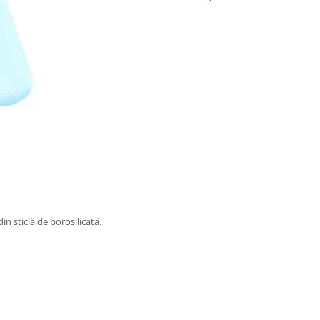
din sticlă de borosilicată.