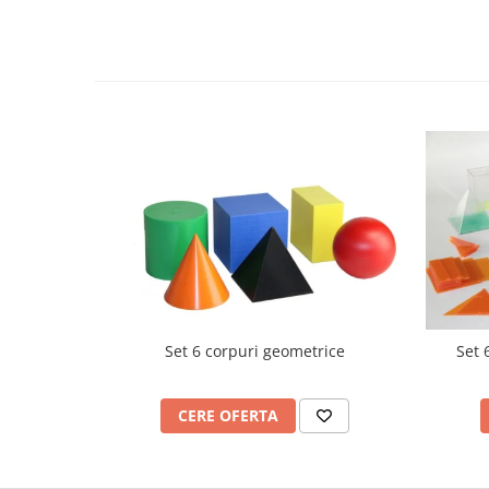
Videoproiectoare si Echipamente IT
Videoproiectoare
Videoproiectoare
Suporti si Accesorii
Videoproiectoare
Ecrane Proiectie
Laptopuri si Accesorii
Laptopuri
Accesorii Laptopuri
All in One/PC
All in One
Periferice PC
Set 6 corpuri geometrice
Set 
Conectivitate si Accesorii
Monitoare
CERE OFERTA
Tablete si Accesorii
Imprimante si Multifunctionale