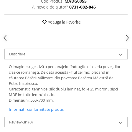
Cod Produs:
MADG0055
Accesorii
Ai nevoie de ajutor?
0731-082-846
Panouri Afisare
Table magnetice din sticla
Adauga la Favorite
Descriere
O imagine sugestivă a personajelor îndragite din seria poveștilor
clasice românești. De data aceasta - fiul cel mic, plecând în
căutarea Păsării Măiestre, din povestea Pasărea Măiastră de
Petre Inspirescu.
Caracteristici tehnnice: silk dublu laminat, folie 25 microni, şipci
MDF imitatie lemn/plastic.
Dimensiuni: 500x700 mm.
Informatii conformitate produs
Review-uri
(0)