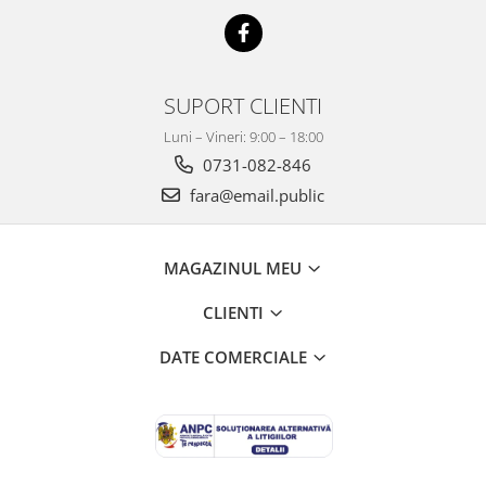
Mobilier Depozitare
Dulapuri si Cuiere
Mobilier Scolar
Banci Sali Clasa
SUPORT CLIENTI
Scaune Scolare
Luni – Vineri: 9:00 – 18:00
Set Banca si Scaune Elevi
0731-082-846
Dulapuri,Biblioteci si Cuiere
fara@email.public
Mobilier Laboratoare
Catedre si mese
Mobilier Universitar
MAGAZINUL MEU
Pupitre Seminarii
CLIENTI
Scaune si Fotolii
Catedre,Mese,Birouri
DATE COMERCIALE
Mobilier Laboratoare
Materiale Didactice
Materiale Didactice si Jocuri
Prescolari