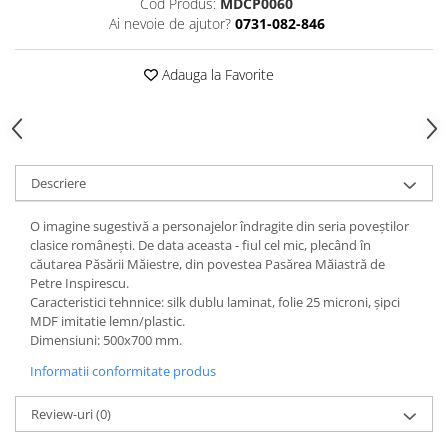
Cod Produs:
MDCP0060
Ai nevoie de ajutor?
0731-082-846
Videoproiectoare si Echipamente IT
Videoproiectoare
Adauga la Favorite
Videoproiectoare
Suporti si Accesorii
Videoproiectoare
Ecrane Proiectie
Laptopuri si Accesorii
Descriere
Laptopuri
O imagine sugestivă a personajelor îndragite din seria poveștilor
Accesorii Laptopuri
clasice românești. De data aceasta - fiul cel mic, plecând în
All in One/PC
căutarea Păsării Măiestre, din povestea Pasărea Măiastră de
Petre Inspirescu.
All in One
Caracteristici tehnnice: silk dublu laminat, folie 25 microni, şipci
Periferice PC
MDF imitatie lemn/plastic.
Dimensiuni: 500x700 mm.
Conectivitate si Accesorii
Informatii conformitate produs
Monitoare
Tablete si Accesorii
Review-uri
(0)
Imprimante si Multifunctionale