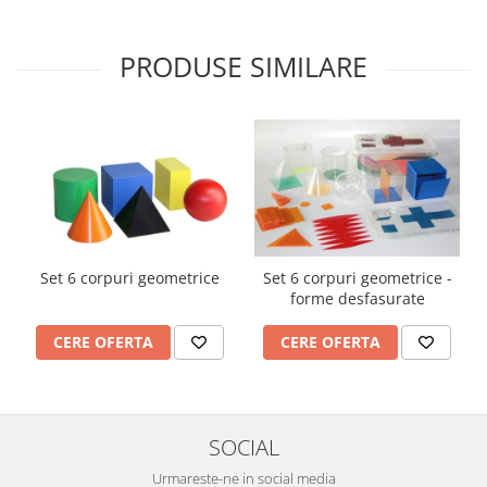
Imprimante
Multifunctionale
PRODUSE SIMILARE
Imprimante si Scanere 3D
Imprimante 3D
Videoconferinta si Colaborare
Camere Videoconferinta
Boxe si Soundbar
Tehnologie Educationala
Ochelari VR
Set 6 corpuri geometrice
Set 6 corpuri geometrice -
Kit Robotic Educational
forme desfasurate
Software Educational
Mobilier Invatamant
CERE OFERTA
CERE OFERTA
Mobilier Cresa si Gradinita
Mese gradinita
Scaune Gradinita
SOCIAL
Paturi gradinita
Urmareste-ne in social media