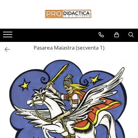
Toate Produsele
Oferta PNRR/PNRAS
Pachete Echipamente Sali Clasa
Pasarea Maiastra (secventa 1)
Pachete Echipamente Sala Clasa
Table/Display-uri Interactive
Table Interactive
Display-uri Interactive
Suporti/Standuri/Accesorii
Imprimante si Multifunctionale
Imprimante si Scanere 3D
Imprimante 3D
Creioane 3D
Accesorii 3D
Camere Documente