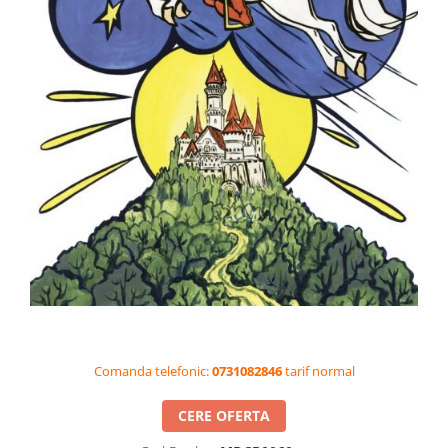
Videoproiectoare si Accesorii
Videoproiectoare
Accesorii
Suporti
Videoconferinta si Colaborare
Camere Videoconferinta
Boxe si Soundbar
Tehnologie Educationala
Ochelari VR-3D
Kit Robotic Educational
Software Educational
Oferta Mobilier Clasa
Table/Display-uri Interactive
Comanda telefonic:
0731082846
tarif normal
Table Interactive
Display-uri Interactive
CERE OFERTA
Accesorii/Standuri