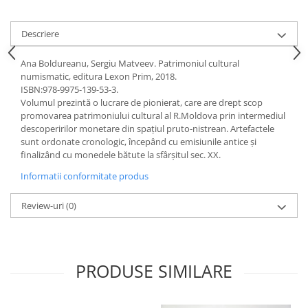
Accesorii
Panouri Afisare
Descriere
Table magnetice din sticla
Ana Boldureanu, Sergiu Matveev. Patrimoniul cultural
numismatic, editura Lexon Prim, 2018.
ISBN:978-9975-139-53-3.
Volumul prezintă o lucrare de pionierat, care are drept scop
promovarea patrimoniului cultural al R.Moldova prin intermediul
descoperirilor monetare din spațiul pruto-nistrean. Artefactele
sunt ordonate cronologic, începând cu emisiunile antice şi
finalizând cu monedele bătute la sfârşitul sec. XX.
Informatii conformitate produs
Review-uri
(0)
PRODUSE SIMILARE