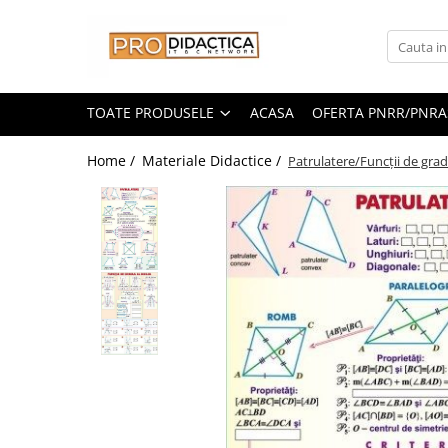
Toate Produsele
Oferta PNRR/PNRAS
TOATE PRODUSELE
ACASA
OFERTA PNRR/PNRA
Pachete Echipamente Sali Clasa
Home /
Materiale Didactice /
Patrulatere/Funcţii de gradu
Pachete Echipamente Sala Clasa
Table/Display-uri Interactive
Table Interactive
Display-uri Interactive
Suporti/Standuri/Accesorii
Imprimante si Multifunctionale
Imprimante si Scanere 3D
Imprimante 3D
Creioane 3D
Accesorii 3D
Camere Documente