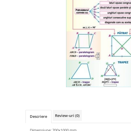
Videoproiectoare si Accesorii
Videoproiectoare
Accesorii
Suporti
Videoconferinta si Colaborare
Camere Videoconferinta
Boxe si Soundbar
Tehnologie Educationala
Ochelari VR-3D
Kit Robotic Educational
Software Educational
Distribuie
Oferta Mobilier Clasa
pe
Facebook
Table/Display-uri Interactive
Table Interactive
Review-uri
(0)
Descriere
Display-uri Interactive
Accesorii/Standuri
Dimensiune: 700x1000 mm