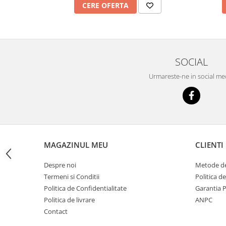
CERE OFERTA
Imprimante
Multifunctionale
Imprimante si Scanere 3D
Imprimante 3D
SOCIAL
Videoconferinta si Colaborare
Urmareste-ne in social me
Camere Videoconferinta
Boxe si Soundbar
Tehnologie Educationala
Ochelari VR
Kit Robotic Educational
MAGAZINUL MEU
CLIENTI
Software Educational
Mobilier Invatamant
Despre noi
Metode de
Mobilier Cresa si Gradinita
Termeni si Conditii
Politica d
Mese gradinita
Politica de Confidentialitate
Garantia 
Scaune Gradinita
Politica de livrare
ANPC
Contact
Paturi gradinita