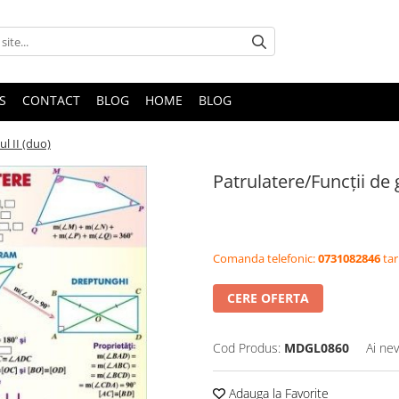
S
CONTACT
BLOG
HOME
BLOG
l II (duo)
Patrulatere/Funcţii de 
Comanda telefonic:
0731082846
tar
CERE OFERTA
Cod Produs:
MDGL0860
Ai nev
Adauga la Favorite