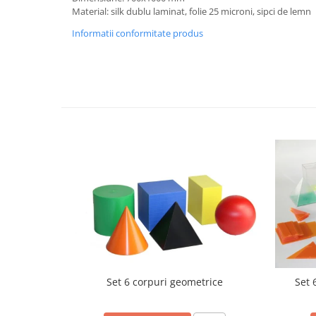
Material: silk dublu laminat, folie 25 microni, sipci de lemn
Videoproiectoare si Echipamente IT
Informatii conformitate produs
Videoproiectoare
Videoproiectoare
Suporti si Accesorii
Videoproiectoare
Ecrane Proiectie
Laptopuri si Accesorii
Laptopuri
Accesorii Laptopuri
All in One/PC
All in One
Periferice PC
Conectivitate si Accesorii
Monitoare
Tablete si Accesorii
Set 6 corpuri geometrice
Set 
Imprimante si Multifunctionale