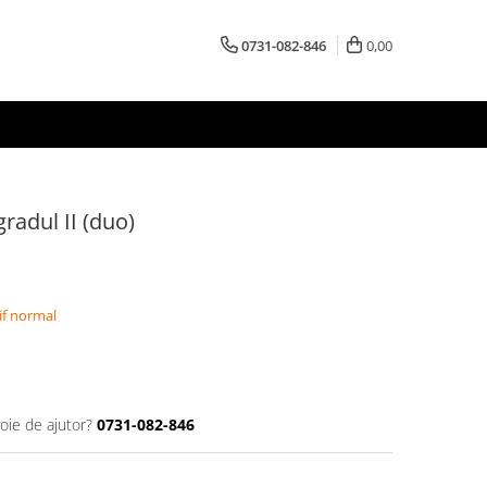
0731-082-846
0,00
gradul II (duo)
if normal
oie de ajutor?
0731-082-846