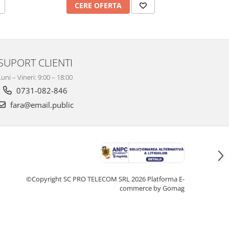
CERE OFERTA
C
SUPORT CLIENTI
Luni – Vineri: 9:00 – 18:00
0731-082-846
fara@email.public
©Copyright SC PRO TELECOM SRL 2026
Platforma E-
commerce by Gomag