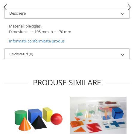
Accesorii
Panouri Afisare
Descriere
Table magnetice din sticla
Material: plexiglas.
Dimesiuni: L = 195 mm, h = 170 mm
Informatii conformitate produs
Review-uri
(0)
PRODUSE SIMILARE