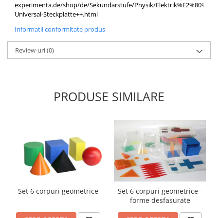
Accesorii
experimenta.de/shop/de/Sekundarstufe/Physik/Elektrik%E2%80%8
Universal-Steckplatte++.html
Panouri Afisare
Informatii conformitate produs
Table magnetice din sticla
Review-uri
(0)
PRODUSE SIMILARE
Set 6 corpuri geometrice
Set 6 corpuri geometrice -
forme desfasurate