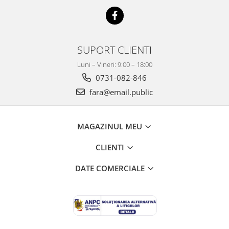
Mobilier Depozitare
Dulapuri si Cuiere
Mobilier Scolar
Banci Sali Clasa
SUPORT CLIENTI
Scaune Scolare
Luni – Vineri: 9:00 – 18:00
Set Banca si Scaune Elevi
0731-082-846
Dulapuri,Biblioteci si Cuiere
fara@email.public
Mobilier Laboratoare
Catedre si mese
Mobilier Universitar
MAGAZINUL MEU
Pupitre Seminarii
CLIENTI
Scaune si Fotolii
Catedre,Mese,Birouri
DATE COMERCIALE
Mobilier Laboratoare
Materiale Didactice
Materiale Didactice si Jocuri
Prescolari