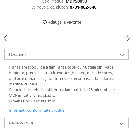
Cod Produs:
MDPS0098
Ai nevoie de ajutor?
0731-082-846
Videoproiectoare si Echipamente IT
Videoproiectoare
Adauga la Favorite
Videoproiectoare
Suporti si Accesorii
Videoproiectoare
Ecrane Proiectie
Laptopuri si Accesorii
Descriere
Laptopuri
Planşa are scopul de a familiariza copiii cu fructele din livada
Accesorii Laptopuri
bunicilor, precum și cu cele exotice (banane, nuca de cocos,
All in One/PC
portocală, ananas), ajutântdu-i să le recunoască după formă,
mărime, culoare.
All in One
Caracteristici tehnice: silk dublu laminat, folie 25 microni, şipci
Periferice PC
MDF imitatie lemn/plastic.
Dimensiuni: 700x1000 mm
Conectivitate si Accesorii
Informatii conformitate produs
Monitoare
Tablete si Accesorii
Review-uri
(0)
Imprimante si Multifunctionale