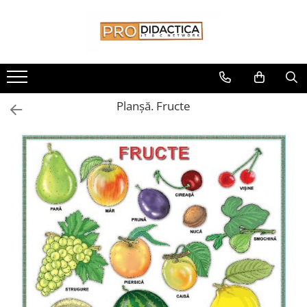
Toate Produsele
Oferta PNRR/PNRAS
Pachete Echipamente Sali Clasa
Planșă. Fructe
Pachete Echipamente Sala Clasa
Table/Display-uri Interactive
Table Interactive
Display-uri Interactive
Suporti/Standuri/Accesorii
Imprimante si Multifunctionale
Imprimante si Scanere 3D
Imprimante 3D
Creioane 3D
Accesorii 3D
Camere Documente