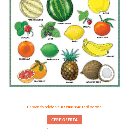
Videoproiectoare si Accesorii
Videoproiectoare
Accesorii
Suporti
Videoconferinta si Colaborare
Camere Videoconferinta
Boxe si Soundbar
Tehnologie Educationala
Ochelari VR-3D
Kit Robotic Educational
Software Educational
Oferta Mobilier Clasa
Table/Display-uri Interactive
Comanda telefonic:
0731082846
tarif normal
Table Interactive
Display-uri Interactive
CERE OFERTA
Accesorii/Standuri