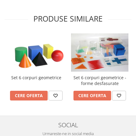
Imprimante
Multifunctionale
PRODUSE SIMILARE
Imprimante si Scanere 3D
Imprimante 3D
Videoconferinta si Colaborare
Camere Videoconferinta
Boxe si Soundbar
Tehnologie Educationala
Ochelari VR
Set 6 corpuri geometrice
Set 6 corpuri geometrice -
Kit Robotic Educational
forme desfasurate
Software Educational
Mobilier Invatamant
CERE OFERTA
CERE OFERTA
Mobilier Cresa si Gradinita
Mese gradinita
Scaune Gradinita
SOCIAL
Paturi gradinita
Urmareste-ne in social media