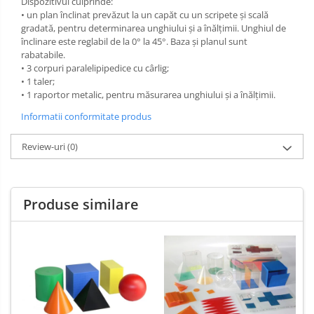
Dispozitivul culprinde:
Limba engleza
Aviziere
• un plan înclinat prevăzut la un capăt cu un scripete şi scală
gradată, pentru determinarea unghiului și a înălțimii. Unghiul de
Flipchart-uri si Rezerve
înclinare este reglabil de la 0° la 45°. Baza şi planul sunt
Accesorii
rabatabile.
• 3 corpuri paralelipipedice cu cârlig;
Panouri Afisare
• 1 taler;
Table magnetice din sticla
• 1 raportor metalic, pentru măsurarea unghiului şi a înălţimii.
Informatii conformitate produs
Review-uri
(0)
Produse similare