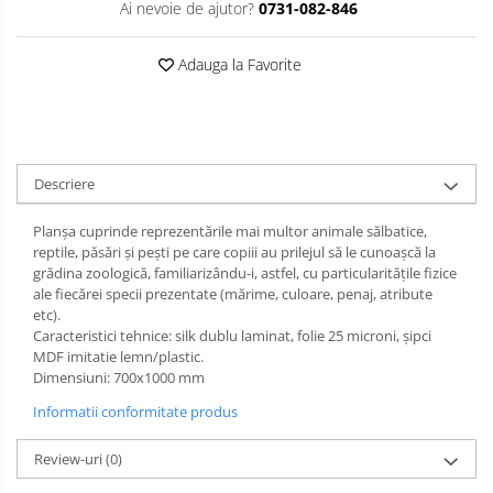
Ai nevoie de ajutor?
0731-082-846
Limba engleza
Aviziere
Flipchart-uri si Rezerve
Adauga la Favorite
Accesorii
Panouri Afisare
Table magnetice din sticla
Descriere
Planșa cuprinde reprezentările mai multor animale sălbatice,
reptile, păsări și pești pe care copiii au prilejul să le cunoașcă la
grădina zoologică, familiarizându-i, astfel, cu particularitățile fizice
ale fiecărei specii prezentate (mărime, culoare, penaj, atribute
etc).
Caracteristici tehnice: silk dublu laminat, folie 25 microni, şipci
MDF imitatie lemn/plastic.
Dimensiuni: 700x1000 mm
Informatii conformitate produs
Review-uri
(0)