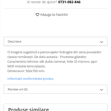
Ai nevoie de ajutor?
0731-082-846
Limba engleza
Aviziere
Flipchart-uri si Rezerve
Adauga la Favorite
Accesorii
Panouri Afisare
Table magnetice din sticla
Descriere
O imagine sugestivă a personajelor îndragite din seria poveștilor
clasice românești. De data aceasta - Povestea gâştelor.
Caracteristici tehnice: silk dublu laminat, folie 25 microni, şipci
MDF imitatie lemn/plastic.
Dimensiuni: 500x700 mm.
Informatii conformitate produs
Review-uri
(0)
Produse similare