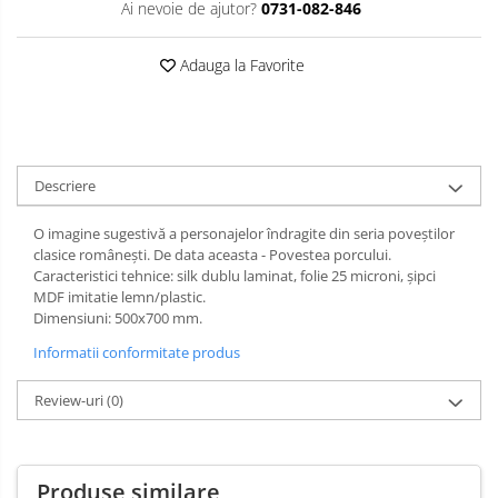
Ai nevoie de ajutor?
0731-082-846
Limba engleza
Aviziere
Flipchart-uri si Rezerve
Adauga la Favorite
Accesorii
Panouri Afisare
Table magnetice din sticla
Descriere
O imagine sugestivă a personajelor îndragite din seria poveștilor
clasice românești. De data aceasta - Povestea porcului.
Caracteristici tehnice: silk dublu laminat, folie 25 microni, şipci
MDF imitatie lemn/plastic.
Dimensiuni: 500x700 mm.
Informatii conformitate produs
Review-uri
(0)
Produse similare