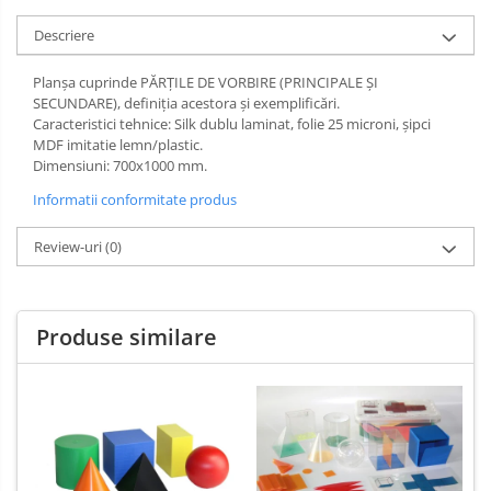
Limba engleza
Aviziere
Descriere
Flipchart-uri si Rezerve
Accesorii
Planșa cuprinde PĂRȚILE DE VORBIRE (PRINCIPALE ȘI
SECUNDARE), definiția acestora și exemplificări.
Panouri Afisare
Caracteristici tehnice: Silk dublu laminat, folie 25 microni, şipci
Table magnetice din sticla
MDF imitatie lemn/plastic.
Dimensiuni: 700x1000 mm.
Informatii conformitate produs
Review-uri
(0)
Produse similare