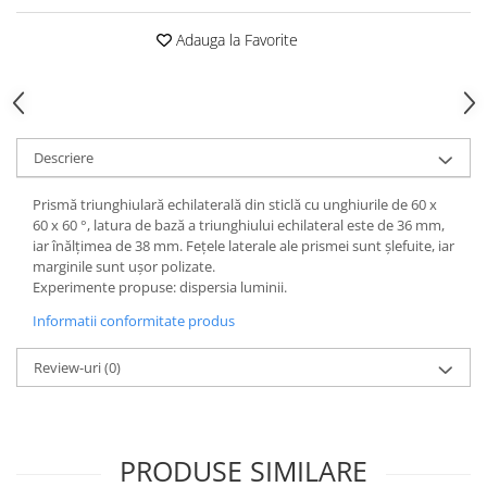
Accesorii
Adauga la Favorite
Panouri Afisare
Table magnetice din sticla
Descriere
Prismă triunghiulară echilaterală din sticlă cu unghiurile de 60 x
60 x 60 °, latura de bază a triunghiului echilateral este de 36 mm,
iar înălțimea de 38 mm. Fețele laterale ale prismei sunt șlefuite, iar
marginile sunt ușor polizate.
Experimente propuse: dispersia luminii.
Informatii conformitate produs
Review-uri
(0)
PRODUSE SIMILARE