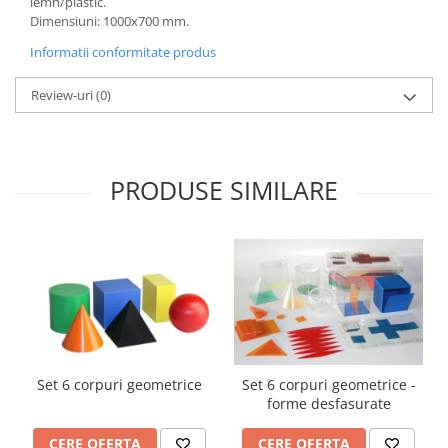
lemn/plastic.
Accesorii
Dimensiuni: 1000x700 mm.
Panouri Afisare
Informatii conformitate produs
Table magnetice din sticla
Review-uri
(0)
PRODUSE SIMILARE
Set 6 corpuri geometrice
Set 6 corpuri geometrice -
forme desfasurate
CERE OFERTA
CERE OFERTA