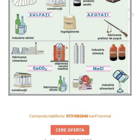
Videoproiectoare si Accesorii
Videoproiectoare
Accesorii
Suporti
Videoconferinta si Colaborare
Camere Videoconferinta
Boxe si Soundbar
Tehnologie Educationala
Ochelari VR-3D
Kit Robotic Educational
Software Educational
Oferta Mobilier Clasa
Table/Display-uri Interactive
Comanda telefonic:
0731082846
tarif normal
Table Interactive
Display-uri Interactive
CERE OFERTA
Accesorii/Standuri