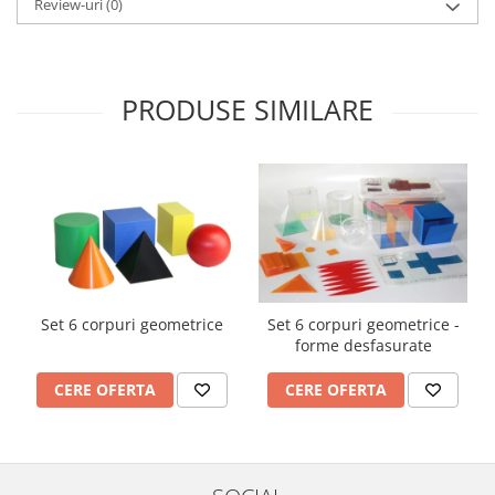
Review-uri
(0)
Imprimante
Multifunctionale
Imprimante si Scanere 3D
PRODUSE SIMILARE
Imprimante 3D
Videoconferinta si Colaborare
Camere Videoconferinta
Boxe si Soundbar
Tehnologie Educationala
Ochelari VR
Kit Robotic Educational
Software Educational
Set 6 corpuri geometrice
Set 6 corpuri geometrice -
forme desfasurate
Mobilier Invatamant
Mobilier Cresa si Gradinita
CERE OFERTA
CERE OFERTA
Mese gradinita
Scaune Gradinita
Paturi gradinita