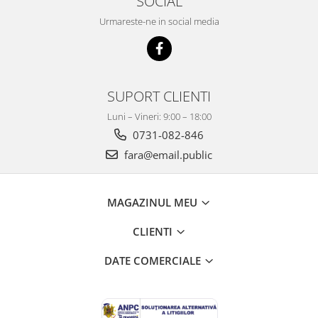
SOCIAL
Mobilier Depozitare
Dulapuri si Cuiere
Urmareste-ne in social media
Mobilier Scolar
Banci Sali Clasa
Scaune Scolare
SUPORT CLIENTI
Set Banca si Scaune Elevi
Dulapuri,Biblioteci si Cuiere
Luni – Vineri: 9:00 – 18:00
Mobilier Laboratoare
0731-082-846
Catedre si mese
fara@email.public
Mobilier Universitar
Pupitre Seminarii
MAGAZINUL MEU
Scaune si Fotolii
Catedre,Mese,Birouri
CLIENTI
Mobilier Laboratoare
DATE COMERCIALE
Materiale Didactice
Materiale Didactice si Jocuri
Prescolari