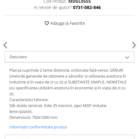
Cod Produs:
MDGL0555
Ai nevoie de ajutor?
0731-082-846
Videoproiectoare si Echipamente IT
Videoproiectoare
Adauga la Favorite
Videoproiectoare
Suporti si Accesorii
Videoproiectoare
Ecrane Proiectie
Laptopuri si Accesorii
Descriere
Laptopuri
Planşa cuprinde 2 teme distincte, ordonate faţă-verso: SĂRURI
Accesorii Laptopuri
(metode generale de obţinere a sărurilor si utilizarea acestora în
All in One/PC
industrie şi în viaţa de zi cu zi) şi SUBSTANŢE SIMPLE. NEMETALE
(cu specificarea utilizării acestora în economie şi în viaţa de zi cu
All in One
zi).
Periferice PC
Caracteristici tehnice:
Silk dublu laminat, folie 25 microni, şipci MDF imitatie
Conectivitate si Accesorii
lemn/plastic.
Monitoare
Dimensiuni: 700x1000 mm
Tablete si Accesorii
Informatii conformitate produs
Imprimante si Multifunctionale