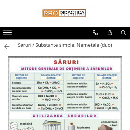
Toate Produsele
Oferta PNRR/PNRAS
Pachete Echipamente Sali Clasa
Saruri / Substante simple. Nemetale (duo)
Pachete Echipamente Sala Clasa
Table/Display-uri Interactive
Table Interactive
Display-uri Interactive
Suporti/Standuri/Accesorii
Imprimante si Multifunctionale
Imprimante si Scanere 3D
Imprimante 3D
Creioane 3D
Accesorii 3D
Camere Documente