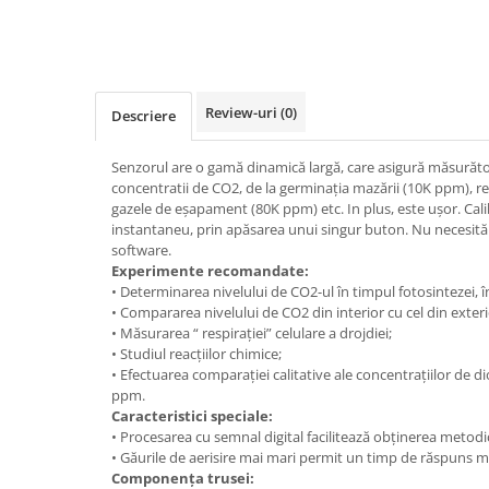
Videoproiectoare si Accesorii
Videoproiectoare
Accesorii
Review-uri
(0)
Suporti
Descriere
Videoconferinta si Colaborare
Senzorul are o gamă dinamică largă, care asigură măsurăto
Camere Videoconferinta
concentratii de CO2, de la germinația mazării (10K ppm), r
Boxe si Soundbar
gazele de eșapament (80K ppm) etc. In plus, este ușor. Cali
instantaneu, prin apăsarea unui singur buton. Nu necesită
Tehnologie Educationala
software.
Ochelari VR-3D
Experimente recomandate:
• Determinarea nivelului de CO2-ul în timpul fotosintezei, 
Kit Robotic Educational
• Compararea nivelului de CO2 din interior cu cel din exteri
Software Educational
• Măsurarea “ respirației” celulare a drojdiei;
Oferta Mobilier Clasa
• Studiul reacțiilor chimice;
• Efectuarea comparației calitative ale concentrațiilor de 
Table/Display-uri Interactive
ppm.
Table Interactive
Caracteristici speciale:
• Procesarea cu semnal digital facilitează obținerea metodi
Display-uri Interactive
• Găurile de aerisire mai mari permit un timp de răspuns m
Componența trusei:
Accesorii/Standuri