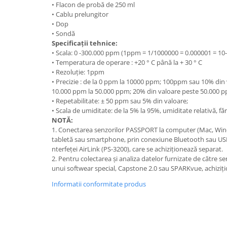
• Flacon de probă de 250 ml
Videoproiectoare si Echipamente IT
• Cablu prelungitor
• Dop
Videoproiectoare
• Sondă
Videoproiectoare
Specificații tehnice:
• Scala: 0 -300.000 ppm (1ppm = 1/1000000 = 0.000001 = 10-
Suporti si Accesorii
• Temperatura de operare : +20 ° C până la + 30 ° C
Videoproiectoare
• Rezoluție: 1ppm
Ecrane Proiectie
• Precizie : de la 0 ppm la 10000 ppm; 100ppm sau 10% din 
Laptopuri si Accesorii
10.000 ppm la 50.000 ppm; 20% din valoare peste 50.000 pp
• Repetabilitate: ± 50 ppm sau 5% din valoare;
Laptopuri
• Scala de umiditate: de la 5% la 95%, umiditate relativă, f
Accesorii Laptopuri
NOTĂ:
1. Conectarea senzorilor PASSPORT la computer (Mac, Wi
All in One/PC
tabletă sau smartphone, prin conexiune Bluetooth sau USB,
All in One
nterfeței AirLink (PS-3200), care se achiziționează separat.
2. Pentru colectarea și analiza datelor furnizate de către se
Periferice PC
unui softwear special, Capstone 2.0 sau SPARKvue, achizițio
Conectivitate si Accesorii
Informatii conformitate produs
Monitoare
Tablete si Accesorii
Imprimante si Multifunctionale