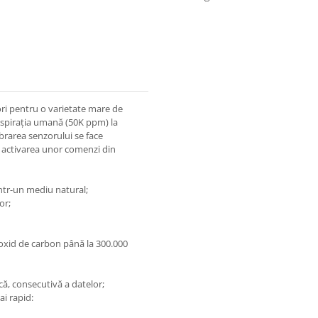
ri pentru o varietate mare de
espirația umană (50K ppm) la
brarea senzorului se face
 activarea unor comenzi din
într-un mediu natural;
or;
dioxid de carbon până la 300.000
că, consecutivă a datelor;
ai rapid: