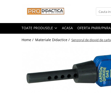
Toate Produsele
Oferta PNRR/PNRAS
TOATE PRODUSELE
ACASA
OFERTA PNRR/PNRA
Pachete Echipamente Sali Clasa
Home /
Materiale Didactice /
Senzorul de dioxid de ca
Pachete Echipamente Sala Clasa
Table/Display-uri Interactive
Table Interactive
Display-uri Interactive
Suporti/Standuri/Accesorii
Imprimante si Multifunctionale
Imprimante si Scanere 3D
Imprimante 3D
Creioane 3D
Distribuie
pe
Accesorii 3D
Facebook
Camere Documente