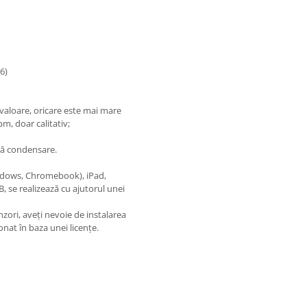
6)
valoare, oricare este mai mare
m, doar calitativ;
ără condensare.
ndows, Chromebook), iPad,
 se realizează cu ajutorul unei
nzori, aveți nevoie de instalarea
nat în baza unei licențe.