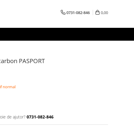
0731-082-846
0,00
e carbon PASPORT
if normal
oie de ajutor?
0731-082-846