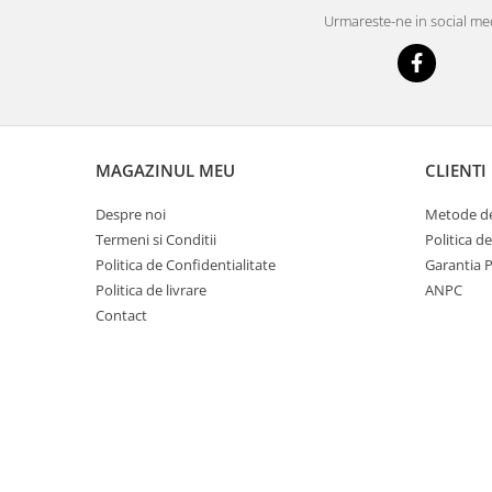
Mobilier Depozitare
Urmareste-ne in social me
Dulapuri si Cuiere
Mobilier Scolar
Banci Sali Clasa
Scaune Scolare
Set Banca si Scaune Elevi
MAGAZINUL MEU
CLIENTI
Dulapuri,Biblioteci si Cuiere
Mobilier Laboratoare
Despre noi
Metode de
Catedre si mese
Termeni si Conditii
Politica d
Mobilier Universitar
Politica de Confidentialitate
Garantia 
Politica de livrare
ANPC
Pupitre Seminarii
Contact
Scaune si Fotolii
Catedre,Mese,Birouri
Mobilier Laboratoare
Materiale Didactice
Materiale Didactice si Jocuri
Prescolari