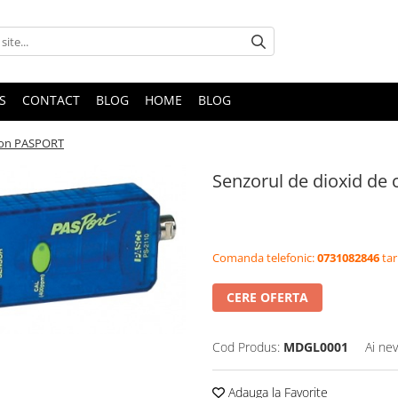
S
CONTACT
BLOG
HOME
BLOG
rbon PASPORT
Senzorul de dioxid d
Comanda telefonic:
0731082846
tar
CERE OFERTA
Cod Produs:
MDGL0001
Ai nev
Adauga la Favorite