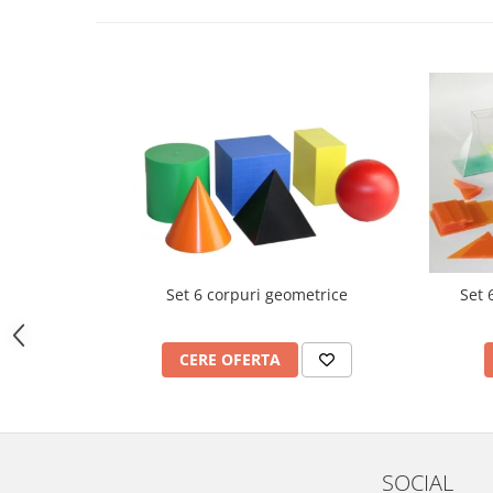
Imprimante
Multifunctionale
Imprimante si Scanere 3D
Imprimante 3D
Videoconferinta si Colaborare
Camere Videoconferinta
Boxe si Soundbar
Tehnologie Educationala
Ochelari VR
Kit Robotic Educational
Set 6 corpuri geometrice
Set 
Software Educational
Mobilier Invatamant
CERE OFERTA
Mobilier Cresa si Gradinita
Mese gradinita
Scaune Gradinita
Paturi gradinita
SOCIAL