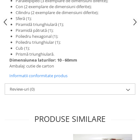
Paralelipiped (3 exemplare de dimensiuni diferite);
Accesorii
Con (2 exemplare de dimensiuni diferite);
Panouri Afisare
Cilindru (2 exemplare de dimensiuni diferite);
Sferă (1);
Table magnetice din sticla
Piramidă triunghiulară (1);
Piramidă pătrată (1);
Poliedru hexagonal (1);
Poliedru triunghiular (1);
Cub (1);
Prismă triunghiulară.
Dimensiunea laturilor: 10 - 60mm
Ambalaj: cutie de carton
Informatii conformitate produs
Review-uri
(0)
PRODUSE SIMILARE