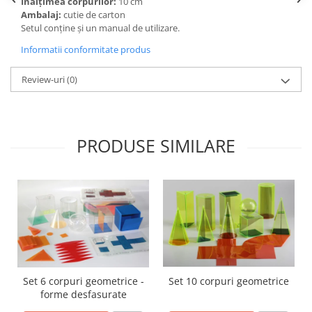
Înălțimea corpurilor:
10 cm
Accesorii
Ambalaj:
cutie de carton
Panouri Afisare
Setul conține și un manual de utilizare.
Table magnetice din sticla
Informatii conformitate produs
Review-uri
(0)
PRODUSE SIMILARE
Set 6 corpuri geometrice -
Set 10 corpuri geometrice
forme desfasurate