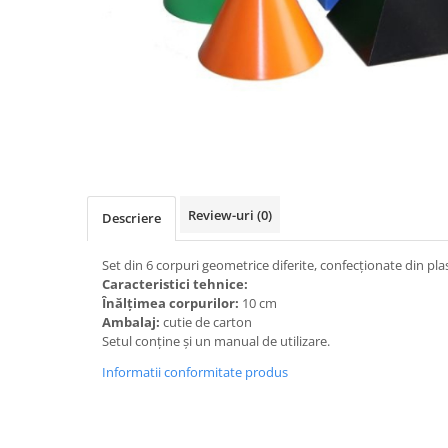
Videoproiectoare si Accesorii
Videoproiectoare
Accesorii
Suporti
Videoconferinta si Colaborare
Distribuie
pe
Camere Videoconferinta
Facebook
Boxe si Soundbar
Tehnologie Educationala
Review-uri
(0)
Descriere
Ochelari VR-3D
Set din 6 corpuri geometrice diferite, confecționate din plas
Kit Robotic Educational
Caracteristici tehnice:
Software Educational
Înălțimea corpurilor:
10 cm
Ambalaj:
cutie de carton
Oferta Mobilier Clasa
Setul conține și un manual de utilizare.
Table/Display-uri Interactive
Informatii conformitate produs
Table Interactive
Display-uri Interactive
Accesorii/Standuri