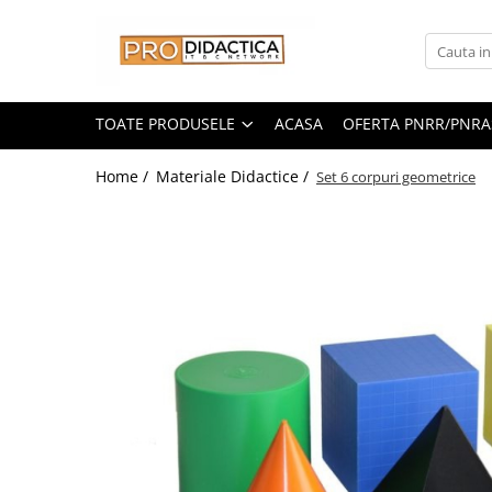
Toate Produsele
Oferta PNRR/PNRAS
TOATE PRODUSELE
ACASA
OFERTA PNRR/PNRA
Pachete Echipamente Sali Clasa
Home /
Materiale Didactice /
Set 6 corpuri geometrice
Pachete Echipamente Sala Clasa
Table/Display-uri Interactive
Table Interactive
Display-uri Interactive
Suporti/Standuri/Accesorii
Imprimante si Multifunctionale
Imprimante si Scanere 3D
Imprimante 3D
Creioane 3D
Accesorii 3D
Camere Documente