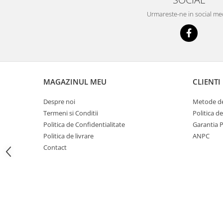
Imprimante
Urmareste-ne in social me
Multifunctionale
Imprimante si Scanere 3D
Imprimante 3D
Videoconferinta si Colaborare
Camere Videoconferinta
MAGAZINUL MEU
CLIENTI
Boxe si Soundbar
Despre noi
Metode de
Tehnologie Educationala
Termeni si Conditii
Politica d
Ochelari VR
Politica de Confidentialitate
Garantia 
Kit Robotic Educational
Politica de livrare
ANPC
Software Educational
Contact
Mobilier Invatamant
Mobilier Cresa si Gradinita
Mese gradinita
Scaune Gradinita
Paturi gradinita