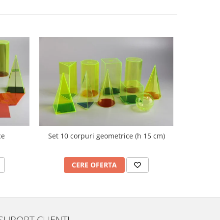
ce
Set 10 corpuri geometrice (h 15 cm)
Nu
CERE OFERTA
C
SUPORT CLIENTI