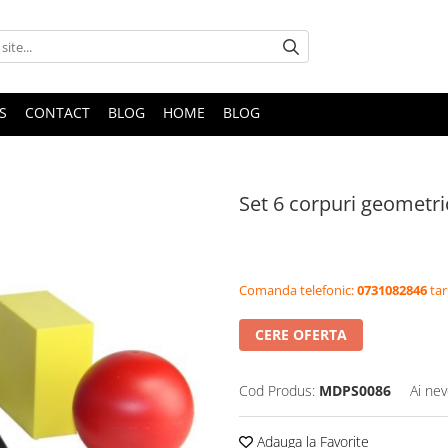
S
CONTACT
BLOG
HOME
BLOG
Set 6 corpuri geometri
Comanda telefonic:
0731082846
tar
CERE OFERTA
Cod Produs:
MDPS0086
Ai nev
Adauga la Favorite