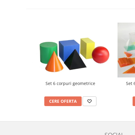
Videoproiectoare si Echipamente IT
Videoproiectoare
Videoproiectoare
Suporti si Accesorii
Videoproiectoare
Ecrane Proiectie
Laptopuri si Accesorii
Laptopuri
Accesorii Laptopuri
All in One/PC
Set 6 corpuri geometrice
Set 
All in One
Periferice PC
CERE OFERTA
Conectivitate si Accesorii
Monitoare
Tablete si Accesorii
Imprimante si Multifunctionale
SOCIAL