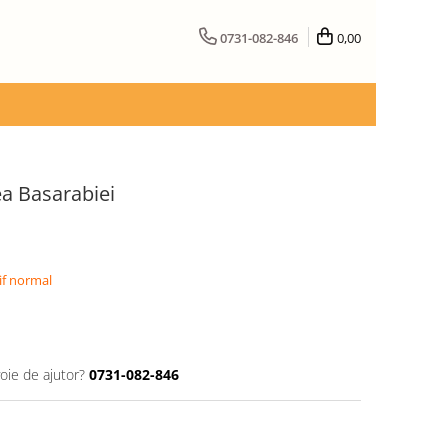
0731-082-846
0,00
ea Basarabiei
if normal
oie de ajutor?
0731-082-846