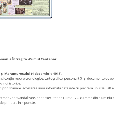
mânia Întregită -Primul Centenar
:
i și Maramureșului (1 decembrie 1918).
și conțin repere cronologice, cartografice, personalități și documente de epo
incii istorice.
 prin scanare, accesarea unor informații detaliate cu privire la unul sau alt
stradal, antivandalizare, print executat pe HIPS/ PVC, cu ramă din aluminiu d
de prindere în 4 puncte.