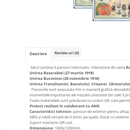
Videoproiectoare si Accesorii
Videoproiectoare
Accesorii
Distribuie
Suporti
pe
Facebook
Videoconferinta si Colaborare
Camere Videoconferinta
Review-uri
(0)
Descriere
Boxe si Soundbar
Tehnologie Educationala
Setul conține 3 panouri informativ- interactive din seria
Ro
Unirea Basarabiei (27 martie 1918)
Ochelari VR-3D
Unirea Bucovinei (28 noiembrie 1918)
Kit Robotic Educational
Unirea Transilvaniei, Banatului, Crișanei, Sătmarulu
Panourile sunt executate într-o manieră grafică deosebită 
Software Educational
momentele importante ale mișcării unioniste din cele 3 prov
Oferta Mobilier Clasa
Toate materialele sunt prevăzute cu coduri QR, care permit,
Proiect realizat în colaborare cu ANR
.
Table/Display-uri Interactive
Caracteristici tehnice:
panouri de exterior pentru afișaj 
Table Interactive
Videoproiectoare
ABS) și tablă zincată de 0.3mm, pe spate. Dotat cu sisteme 
si
Suport interactiv QR cod.
Display-uri Interactive
Echipamente
Dimensiune:
1600x1200mm.
Mobilier