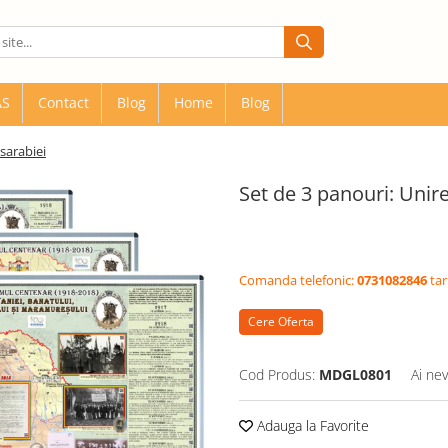
AS
Contact
Blog
Home
Blog
sarabiei
Set de 3 panouri: Unir
Comanda telefonic:
0731082846
tar
Cere Oferta
Cod Produs:
MDGL0801
Ai nev
Adauga la Favorite