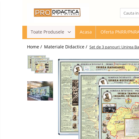
Toate Produsele
Toate Produsele
Acasa
Oferta PNRR/PNR
Oferta PNRR/PNRAS
Pachete Echipamente Sali Clasa
Home /
Materiale Didactice /
Set de 3 panouri: Unirea Ba
Pachete Echipamente Sala Clasa
Table/Display-uri Interactive
Table Interactive
Display-uri Interactive
Suporti/Standuri/Accesorii
Imprimante si Multifunctionale
Imprimante si Scanere 3D
Imprimante 3D
Creioane 3D
Accesorii 3D
Camere Documente