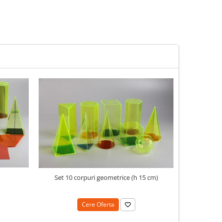
N
Set 10 corpuri geometrice (h 15 cm)
Cere Oferta