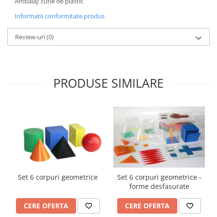
Ambalaj: cutie de plastic
Accesorii
Informatii conformitate produs
Panouri Afisare
Table magnetice din sticla
Review-uri
(0)
PRODUSE SIMILARE
Set 6 corpuri geometrice
Set 6 corpuri geometrice -
forme desfasurate
CERE OFERTA
CERE OFERTA