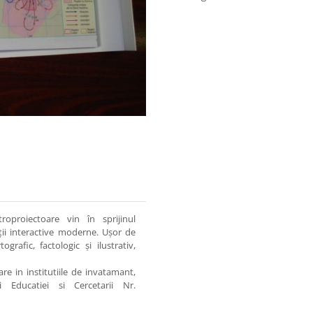
troproiectoare vin în sprijinul
ecţii interactive moderne. Uşor de
rafic, factologic şi ilustrativ,
are in institutiile de invatamant,
ui Educatiei si Cercetarii Nr.