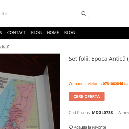
S
CONTACT
BLOG
HOME
BLOG
 folii)
Set folii. Epoca Antică (
Comanda telefonic:
0731082846
tar
CERE OFERTA
Cod Produs:
MDGL0738
Ai nev
Adauga la Favorite