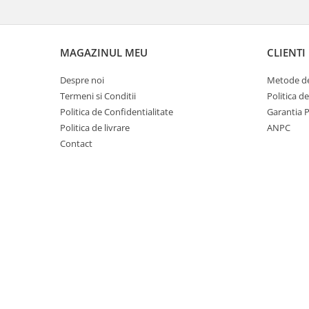
Dezvoltarea limbajului
Matematica
Jocuri
MAGAZINUL MEU
CLIENTI
Educatie fizica
Truse de experimente pentru copii
Despre noi
Metode de
Dezvoltare socio-emotionala
Termeni si Conditii
Politica d
Dezvoltarea cognitiva
Politica de Confidentialitate
Garantia 
Politica de livrare
ANPC
Globuri
Contact
Hărți gigant
Materiale Didactice Clasele
Primare(0-4)
Limba si Comunicare
Matematica si stiinte ale naturii
Arte si Tehnologii
Educatie civica
Harti geografice
Harti pentru copii
Puzzle geografic