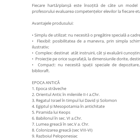
Fiecare hartă/planşă este însoţită de câte un model d
Videoproiectoare si Echipamente IT
profesorului evaluarea competenţelor elevilor la fiecare et
Videoproiectoare
Avantajele produsului:
Videoproiectoare
Suporti si Accesorii
• Simplu de utilizat: nu necesită o pregătire specială a cadre
Videoproiectoare
• Flexibil: posibilitatea de a manevra, prin simpla schim
ilustrativ;
Ecrane Proiectie
• Complex: destinat atât instruirii, cât şi evaluării cunoştin
Laptopuri si Accesorii
• Proiecţie pe orice suprafaţă, la dimensiunile dorite, destin
• Compact: nu necesită spaţii speciale de depozitar
Laptopuri
biblioraft.
Accesorii Laptopuri
All in One/PC
EPOCA ANTICĂ
1. Epoca străveche
All in One
2. Orientul Antic în mileniile II-I a.Chr.
Periferice PC
3. Regatul Israel în timpul lui David şi Solomon
4. Egiptul şi Mesopotamia în antichitate
Conectivitate si Accesorii
5. Piramida lui Keops
Monitoare
6. Babilonul în sec. VI a.Chr.
7. Lumea greacă în sec.V a. Chr.
Tablete si Accesorii
8. Colonizarea greacă (sec VIII-VI)
Imprimante si Multifunctionale
9. Razboiul Peloponesiac