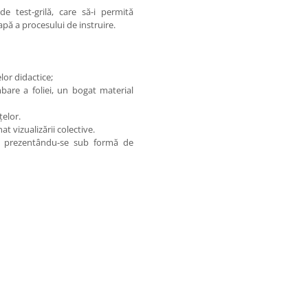
e test-grilă, care să-i permită
apă a procesului de instruire.
lor didactice;
bare a foliei, un bogat material
ţelor.
at vizualizării colective.
e, prezentându-se sub formă de