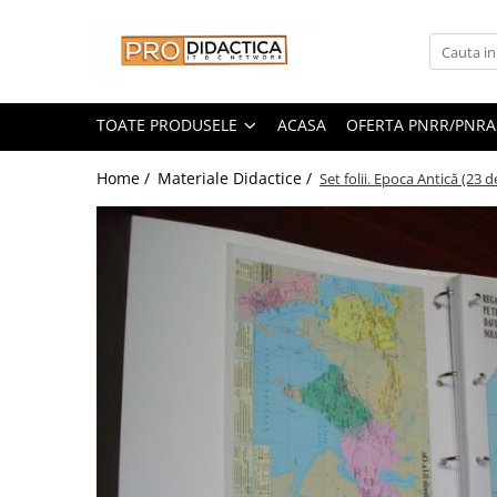
Toate Produsele
Oferta PNRR/PNRAS
TOATE PRODUSELE
ACASA
OFERTA PNRR/PNRA
Pachete Echipamente Sali Clasa
Home /
Materiale Didactice /
Set folii. Epoca Antică (23 de
Pachete Echipamente Sala Clasa
Table/Display-uri Interactive
Table Interactive
Display-uri Interactive
Suporti/Standuri/Accesorii
Imprimante si Multifunctionale
Imprimante si Scanere 3D
Imprimante 3D
Creioane 3D
Accesorii 3D
Camere Documente