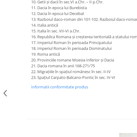
10. Getii şi dacii în sec.VI a.Chr. – II p.Chr.
Imprimante
11. Dacia în epoca lui Burebista
Multifunctionale
12. Dacia în epoca lui Decebal
13. Razboiul daco-roman din 101-102. Razboiul daco-roma
Imprimante si Scanere 3D
14. Italia antică
Imprimante 3D
15. Italia în sec. VII-VI a.Chr.
16. Republica Romana şi creşterea teritorială a statului ro
Videoconferinta si Colaborare
17. Imperiul Roman în perioada Principatului
Camere Videoconferinta
18. Imperiul Roman în perioada Dominatului
19. Roma antică
Boxe si Soundbar
20. Provinciile romane Moesia Inferior şi Dacia
Tehnologie Educationala
21. Dacia romana în anii 168-271/75
22. Migraţiile în spaţiul românesc în sec. II-IV
Ochelari VR
23. Spaţiul Carpato-Balcano-Pontic în sec. IV-VI
Kit Robotic Educational
Informatii conformitate produs
Software Educational
Mobilier Invatamant
Mobilier Cresa si Gradinita
Mese gradinita
Scaune Gradinita
Paturi gradinita