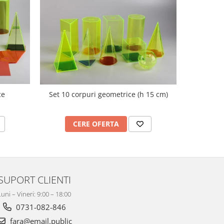
ce
Set 10 corpuri geometrice (h 15 cm)
Nu
CERE OFERTA
C
SUPORT CLIENTI
Luni – Vineri: 9:00 – 18:00
0731-082-846
fara@email.public