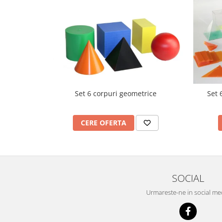
Mobilier Depozitare
Dulapuri si Cuiere
Mobilier Scolar
Banci Sali Clasa
Scaune Scolare
Set Banca si Scaune Elevi
Dulapuri,Biblioteci si Cuiere
Mobilier Laboratoare
Set 6 corpuri geometrice
Set 
Catedre si mese
Mobilier Universitar
CERE OFERTA
Pupitre Seminarii
Scaune si Fotolii
Catedre,Mese,Birouri
Mobilier Laboratoare
SOCIAL
Materiale Didactice
Urmareste-ne in social me
Materiale Didactice si Jocuri
Prescolari