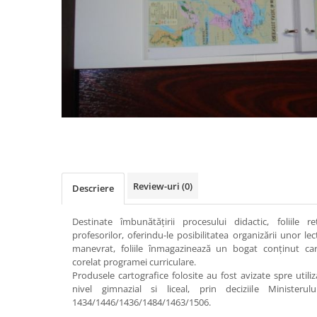
Videoproiectoare si Accesorii
Videoproiectoare
Accesorii
Suporti
Videoconferinta si Colaborare
Camere Videoconferinta
Distribuie
Boxe si Soundbar
pe
Tehnologie Educationala
Facebook
Ochelari VR-3D
Review-uri
(0)
Descriere
Kit Robotic Educational
Software Educational
Destinate îmbunătăţirii procesului didactic, foliile re
Oferta Mobilier Clasa
profesorilor, oferindu-le posibilitatea organizării unor l
manevrat, foliile înmagazinează un bogat conţinut cartog
Table/Display-uri Interactive
corelat programei curriculare.
Table Interactive
Produsele cartografice folosite au fost avizate spre utiliz
nivel gimnazial si liceal, prin deciziile Ministerul
Display-uri Interactive
1434/1446/1436/1484/1463/1506.
Accesorii/Standuri