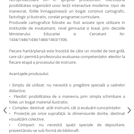
Accesorii
posibilitatea organizării unor lecţii interactive moderne. Uşor de
Panouri Afisare
manevrat, foliile înmagazinează un bogat conţinut cartografic,
factologic şi ilustrativ, corelat programei curriculare.
Table magnetice din sticla
Produsele cartografice folosite au fost avizate spre utilizare in
institutiile de invatamant, nivel gimnazial si liceal, prin deciziile
Ministerului Educatiei si Cercetarii Nr.
1434/1446/1436/1484/1463/1506.
Fiecare hartă/planşă este însoţită de câte un model de test-grilă,
care să-i permită profesorului evaluarea competenţelor elevilor la
fiecare etapă a procesului de instruire.
Avantajele produsului:
• Simplu de utilizat: nu necesită o pregătire specială a cadrelor
didactice;
• Flexibil: posibilitatea de a manevra, prin simpla schimbare a
foliei, un bogat material ilustrativ;
• Complex: destinat atât instruirii, cât şi evaluării cunoştinţelor.
• Proiecţie pe orice suprafaţă, la dimensiunile dorite, destinat
vizualizării colective.
• Compact: nu necesită spaţii speciale de depozitare,
prezentându-se sub formă de biblioraft.