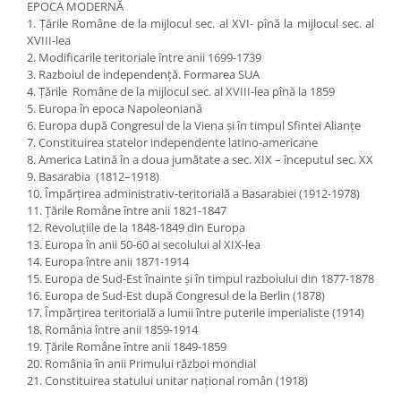
EPOCA MODERNĂ
1. Ţările Române de la mijlocul sec. al XVI- pînă la mijlocul sec. al
XVIII-lea
2. Modificarile teritoriale între anii 1699-1739
3. Razboiul de independenţă. Formarea SUA
4. Ţările Române de la mijlocul sec. al XVIII-lea pînă la 1859
5. Europa în epoca Napoleoniană
6. Europa după Congresul de la Viena şi în timpul Sfintei Alianţe
7. Constituirea statelor independente latino-americane
8. America Latină în a doua jumătate a sec. XIX – începutul sec. XX
9. Basarabia (1812–1918)
10. Împărţirea administrativ-teritorială a Basarabiei (1912-1978)
11. Ţările Române între anii 1821-1847
12. Revoluţiile de la 1848-1849 din Europa
13. Europa în anii 50-60 ai secolului al XIX-lea
14. Europa între anii 1871-1914
15. Europa de Sud-Est înainte şi în timpul razboiului din 1877-1878
16. Europa de Sud-Est după Congresul de la Berlin (1878)
17. Împărţirea teritorială a lumii între puterile imperialiste (1914)
18. România între anii 1859-1914
19. Ţările Române între anii 1849-1859
20. România în anii Primului război mondial
21. Constituirea statului unitar naţional român (1918)