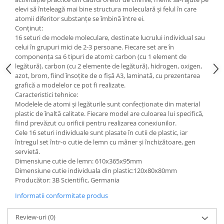
Accesorii
elevi să înteleagă mai bine structura moleculară şi felul în care
Panouri Afisare
atomii diferitor substanţe se îmbină între ei.
Conţinut:
Table magnetice din sticla
16 seturi de modele moleculare, destinate lucrului individual sau
celui în grupuri mici de 2-3 persoane. Fiecare set are în
componenţa sa 6 tipuri de atomi: carbon (cu 1 element de
legătură), carbon (cu 2 elemente de legătură), hidrogen, oxigen,
azot, brom, fiind însoţite de o fişă A3, laminată, cu prezentarea
grafică a modelelor ce pot fi realizate.
Caracteristici tehnice:
Modelele de atomi şi legăturile sunt confecţionate din material
plastic de înaltă calitate. Fiecare model are culoarea lui specifică,
fiind prevăzut cu orificii pentru realizarea conexiunilor.
Cele 16 seturi individuale sunt plasate în cutii de plastic, iar
întregul set într-o cutie de lemn cu mâner şi închizătoare, gen
servietă.
Dimensiune cutie de lemn: 610x365x95mm
Dimensiune cutie individuala din plastic:120x80x80mm
Producător: 3B Scientific, Germania
Informatii conformitate produs
Review-uri
(0)