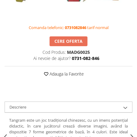
Videoproiectoare si Accesorii
Videoproiectoare
Accesorii
Comanda telefonic:
0731082846
tarif normal
Suporti
Videoconferinta si Colaborare
CERE OFERTA
Camere Videoconferinta
Cod Produs:
MADG0025
Boxe si Soundbar
Ai nevoie de ajutor?
0731-082-846
Tehnologie Educationala
Adauga la Favorite
Ochelari VR-3D
Kit Robotic Educational
Software Educational
Oferta Mobilier Clasa
Descriere
Table/Display-uri Interactive
Table Interactive
Tangram este un joc tradițional chinezesc, cu un imens potențial
Display-uri Interactive
didactic, în care jucătorul crează diverse imagini, având la
dispozitie 7 forme geometrice de bază, în 4 culori. Este ideal
Accesorii/Standuri