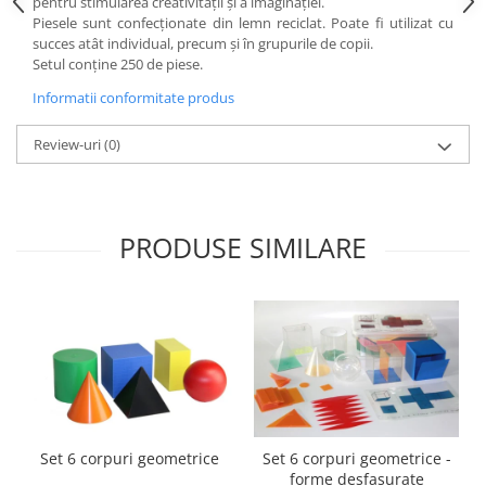
pentru stimularea creativității și a imaginației.
Piesele sunt confecționate din lemn reciclat. Poate fi utilizat cu
Videoproiectoare si Echipamente IT
succes atât individual, precum și în grupurile de copii.
Videoproiectoare
Setul conține 250 de piese.
Videoproiectoare
Informatii conformitate produs
Suporti si Accesorii
Videoproiectoare
Review-uri
(0)
Ecrane Proiectie
Laptopuri si Accesorii
Laptopuri
PRODUSE SIMILARE
Accesorii Laptopuri
All in One/PC
All in One
Periferice PC
Conectivitate si Accesorii
Monitoare
Tablete si Accesorii
Set 6 corpuri geometrice
Set 6 corpuri geometrice -
Imprimante si Multifunctionale
forme desfasurate