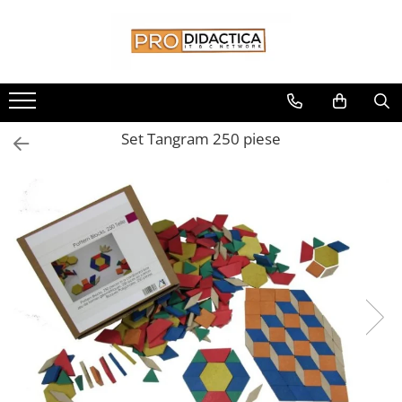
Toate Produsele
Oferta PNRR/PNRAS
Pachete Echipamente Sali Clasa
Set Tangram 250 piese
Pachete Echipamente Sala Clasa
Table/Display-uri Interactive
Table Interactive
Display-uri Interactive
Suporti/Standuri/Accesorii
Imprimante si Multifunctionale
Imprimante si Scanere 3D
Imprimante 3D
Creioane 3D
Accesorii 3D
Camere Documente