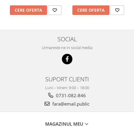
Imprimante
CERE OFERTA
CERE OFERTA
Multifunctionale
Imprimante si Scanere 3D
Imprimante 3D
Videoconferinta si Colaborare
SOCIAL
Camere Videoconferinta
Urmareste-ne in social media
Boxe si Soundbar
Tehnologie Educationala
Ochelari VR
SUPORT CLIENTI
Kit Robotic Educational
Software Educational
Luni – Vineri: 9:00 – 18:00
Mobilier Invatamant
0731-082-846
Mobilier Cresa si Gradinita
fara@email.public
Mese gradinita
Scaune Gradinita
MAGAZINUL MEU
Paturi gradinita