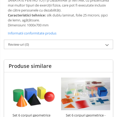
SĂNĂTATE PENTRU TOȚI și OBSERVĂM ȘI IMITĂM, cu prezentarea
mai multor tipuri de exerciții fizice, care pot fi executate inclusiv
Limba engleza
Aviziere
de către persoanele cu dezabilități.
Flipchart-uri si Rezerve
Caracteristici tehnice:
silk dublu laminat, folie 25 microni, şipci
Accesorii
de lemn, agățătoare.
Dimensiuni: 1000x700 mm
Panouri Afisare
Informatii conformitate produs
Table magnetice din sticla
Review-uri
(0)
Produse similare
Set 6 corpuri geometrice
Set 6 corpuri geometrice -