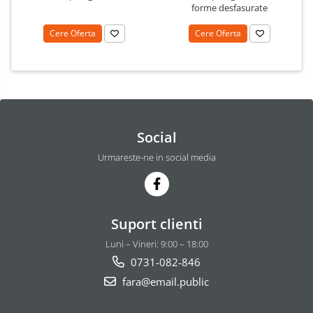
forme desfasurate
Cere Oferta
Cere Oferta
Social
Urmareste-ne in social media
Suport clienti
Luni – Vineri: 9:00 – 18:00
0731-082-846
fara@email.public