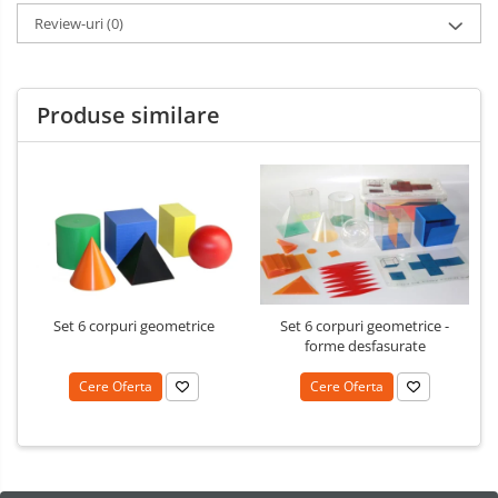
Limba engleza
Aviziere
Review-uri
(0)
Flipchart-uri si Rezerve
Accesorii
Produse similare
Panouri Afisare
Table magnetice din sticla
Set 6 corpuri geometrice
Set 6 corpuri geometrice -
forme desfasurate
Cere Oferta
Cere Oferta