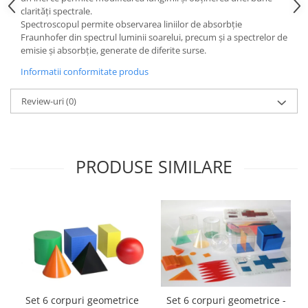
Accesorii
clarităţi spectrale.
Spectroscopul permite observarea liniilor de absorbție
Panouri Afisare
Fraunhofer din spectrul luminii soarelui, precum şi a spectrelor de
Table magnetice din sticla
emisie şi absorbție, generate de diferite surse.
Informatii conformitate produs
Review-uri
(0)
PRODUSE SIMILARE
Set 6 corpuri geometrice
Set 6 corpuri geometrice -