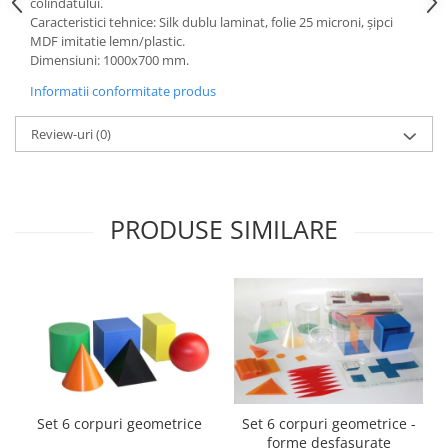
colindatului.
Accesorii
Caracteristici tehnice: Silk dublu laminat, folie 25 microni, şipci
Panouri Afisare
MDF imitatie lemn/plastic.
Dimensiuni: 1000x700 mm.
Table magnetice din sticla
Informatii conformitate produs
Review-uri
(0)
PRODUSE SIMILARE
Set 6 corpuri geometrice
Set 6 corpuri geometrice -
forme desfasurate