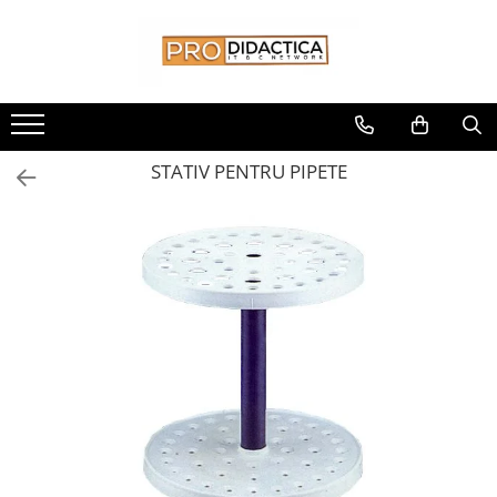
Toate Produsele
Oferta PNRR/PNRAS
Pachete Echipamente Sali Clasa
STATIV PENTRU PIPETE
Pachete Echipamente Sala Clasa
Table/Display-uri Interactive
Table Interactive
Display-uri Interactive
Suporti/Standuri/Accesorii
Imprimante si Multifunctionale
Imprimante si Scanere 3D
Imprimante 3D
Creioane 3D
Accesorii 3D
Camere Documente