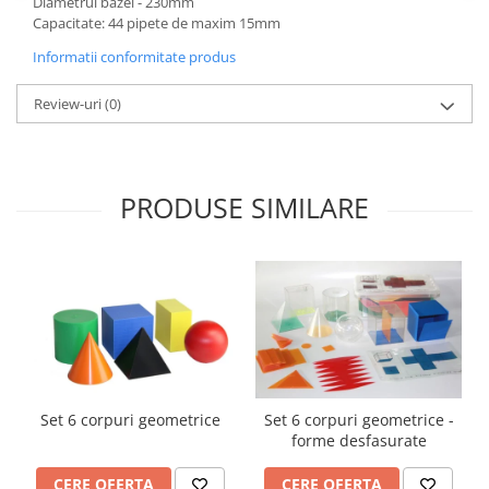
Diametrul bazei - 230mm
Capacitate: 44 pipete de maxim 15mm
Videoproiectoare si Echipamente IT
Videoproiectoare
Informatii conformitate produs
Videoproiectoare
Review-uri
(0)
Suporti si Accesorii
Videoproiectoare
Ecrane Proiectie
Laptopuri si Accesorii
PRODUSE SIMILARE
Laptopuri
Accesorii Laptopuri
All in One/PC
All in One
Periferice PC
Conectivitate si Accesorii
Monitoare
Set 6 corpuri geometrice
Set 6 corpuri geometrice -
Tablete si Accesorii
forme desfasurate
Imprimante si Multifunctionale
CERE OFERTA
CERE OFERTA