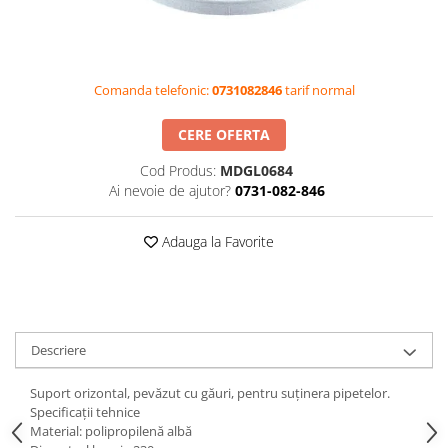
Videoproiectoare si Accesorii
Videoproiectoare
Accesorii
Comanda telefonic:
0731082846
tarif normal
Suporti
Videoconferinta si Colaborare
CERE OFERTA
Camere Videoconferinta
Cod Produs:
MDGL0684
Boxe si Soundbar
Ai nevoie de ajutor?
0731-082-846
Tehnologie Educationala
Adauga la Favorite
Ochelari VR-3D
Kit Robotic Educational
Software Educational
Oferta Mobilier Clasa
Descriere
Table/Display-uri Interactive
Table Interactive
Suport orizontal, pevăzut cu găuri, pentru suţinera pipetelor.
Display-uri Interactive
Specificaţii tehnice
Material: polipropilenă albă
Accesorii/Standuri