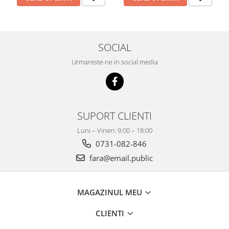
Imprimante
Multifunctionale
Imprimante si Scanere 3D
SOCIAL
Imprimante 3D
Urmareste-ne in social media
Videoconferinta si Colaborare
Camere Videoconferinta
Boxe si Soundbar
Tehnologie Educationala
SUPORT CLIENTI
Ochelari VR
Luni – Vineri: 9:00 – 18:00
Kit Robotic Educational
0731-082-846
Software Educational
fara@email.public
Mobilier Invatamant
Mobilier Cresa si Gradinita
Mese gradinita
MAGAZINUL MEU
Scaune Gradinita
CLIENTI
Paturi gradinita