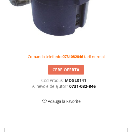
Videoproiectoare si Accesorii
Videoproiectoare
Accesorii
Suporti
Videoconferinta si Colaborare
Camere Videoconferinta
Boxe si Soundbar
Comanda telefonic:
0731082846
tarif normal
Tehnologie Educationala
CERE OFERTA
Ochelari VR-3D
Kit Robotic Educational
Cod Produs:
MDGL0141
Ai nevoie de ajutor?
0731-082-846
Software Educational
Oferta Mobilier Clasa
Adauga la Favorite
Table/Display-uri Interactive
Table Interactive
Display-uri Interactive
Accesorii/Standuri