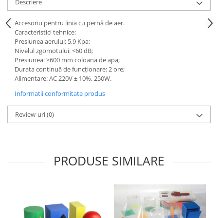
Descriere
Videoproiectoare si Echipamente IT
Accesoriu pentru linia cu pernă de aer.
Videoproiectoare
Caracteristici tehnice:
Videoproiectoare
Presiunea aerului: 5.9 Kpa;
Nivelul zgomotului: <60 dB;
Suporti si Accesorii
Presiunea: >600 mm coloana de apa;
Videoproiectoare
Durata continuă de funcționare: 2 ore;
Ecrane Proiectie
Alimentare: AC 220V ± 10%, 250W.
Laptopuri si Accesorii
Informatii conformitate produs
Laptopuri
Review-uri
(0)
Accesorii Laptopuri
All in One/PC
All in One
Periferice PC
PRODUSE SIMILARE
Conectivitate si Accesorii
Monitoare
Tablete si Accesorii
Imprimante si Multifunctionale