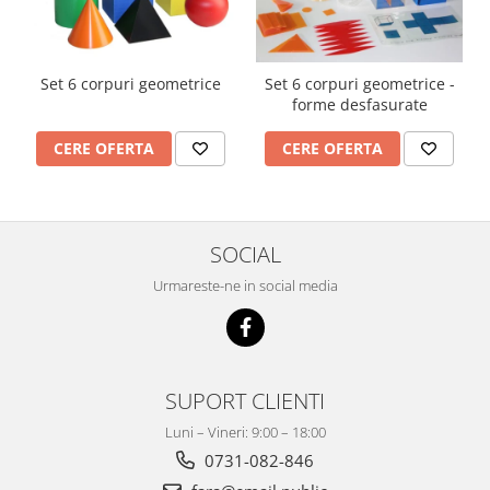
Imprimante
Multifunctionale
Imprimante si Scanere 3D
Set 6 corpuri geometrice
Set 6 corpuri geometrice -
forme desfasurate
Imprimante 3D
Videoconferinta si Colaborare
CERE OFERTA
CERE OFERTA
Camere Videoconferinta
Boxe si Soundbar
Tehnologie Educationala
SOCIAL
Ochelari VR
Urmareste-ne in social media
Kit Robotic Educational
Software Educational
Mobilier Invatamant
Mobilier Cresa si Gradinita
SUPORT CLIENTI
Mese gradinita
Luni – Vineri: 9:00 – 18:00
Scaune Gradinita
0731-082-846
Paturi gradinita