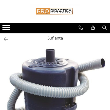
Toate Produsele
Oferta PNRR/PNRAS
Pachete Echipamente Sali Clasa
Suflanta
Pachete Echipamente Sala Clasa
Table/Display-uri Interactive
Table Interactive
Display-uri Interactive
Suporti/Standuri/Accesorii
Imprimante si Multifunctionale
Imprimante si Scanere 3D
Imprimante 3D
Creioane 3D
Accesorii 3D
Camere Documente