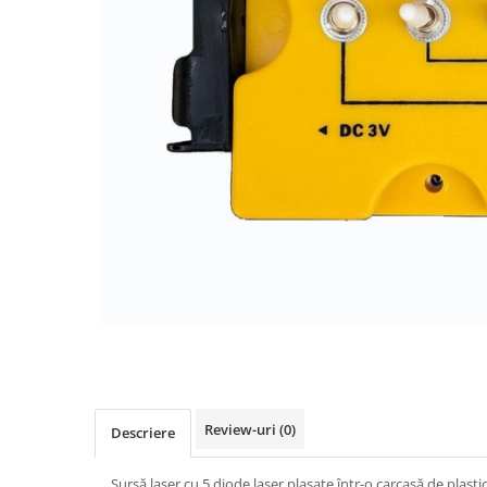
Videoproiectoare si Accesorii
Videoproiectoare
Accesorii
Suporti
Videoconferinta si Colaborare
Camere Videoconferinta
Boxe si Soundbar
Tehnologie Educationala
Ochelari VR-3D
Kit Robotic Educational
Software Educational
Distribuie
Oferta Mobilier Clasa
pe
Facebook
Table/Display-uri Interactive
Table Interactive
Review-uri
(0)
Descriere
Display-uri Interactive
Accesorii/Standuri
Sursă laser cu 5 diode laser plasate într-o carcasă de plas