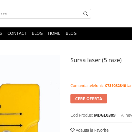
S
CONTACT
BLOG
HOME
BLOG
Sursa laser (5 raze)
Comanda telefonic:
0731082846
tar
CERE OFERTA
Cod Produs:
MDGL0309
Ai nev
Adauga la Favorite