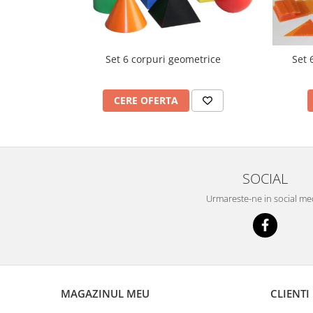
Imprimante
Multifunctionale
Imprimante si Scanere 3D
Set 6 corpuri geometrice
Set 
Imprimante 3D
Videoconferinta si Colaborare
CERE OFERTA
Camere Videoconferinta
Boxe si Soundbar
Tehnologie Educationala
Ochelari VR
SOCIAL
Kit Robotic Educational
Urmareste-ne in social me
Software Educational
Mobilier Invatamant
Mobilier Cresa si Gradinita
Mese gradinita
Scaune Gradinita
MAGAZINUL MEU
CLIENTI
Paturi gradinita