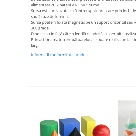
alimentate cu 2 baterii AA 1.5V/150mA.
Videoproiectoare si Echipamente IT
Sursa este prevazuta cu 3 intrerupatoare, care prin inchide
Videoproiectoare
sau 5 raze de lumina.
Sursa poate fi fixata magnetic pe un suport orizontal sau ve
Videoproiectoare
360 grade.
Suporti si Accesorii
Diodele au în faţă câte o lentilă cilindrică, ce permite realiz
Videoproiectoare
Prin acţionarea întrerupătoarelor, se poate realiza un fasc
larg.
Ecrane Proiectie
Laptopuri si Accesorii
Informatii conformitate produs
Laptopuri
Accesorii Laptopuri
All in One/PC
All in One
Periferice PC
Conectivitate si Accesorii
Monitoare
Tablete si Accesorii
Imprimante si Multifunctionale