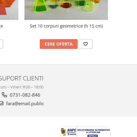
ce
Set 10 corpuri geometrice (h 15 cm)
Nu
CERE OFERTA
C
SUPORT CLIENTI
Luni – Vineri: 9:00 – 18:00
0731-082-846
fara@email.public