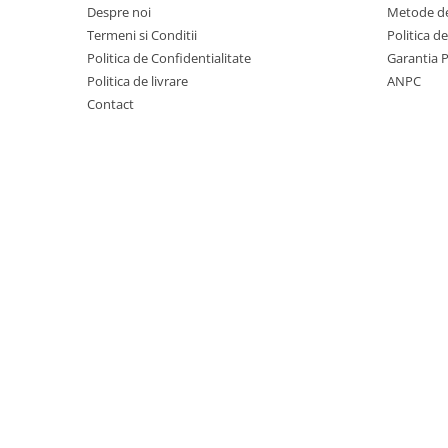
Mobilier Depozitare
Despre noi
Metode de
Dulapuri si Cuiere
Termeni si Conditii
Politica d
Mobilier Scolar
Politica de Confidentialitate
Garantia 
Politica de livrare
ANPC
Banci Sali Clasa
Contact
Scaune Scolare
Set Banca si Scaune Elevi
Dulapuri,Biblioteci si Cuiere
Mobilier Laboratoare
Catedre si mese
Mobilier Universitar
Pupitre Seminarii
Scaune si Fotolii
Catedre,Mese,Birouri
Mobilier Laboratoare
Materiale Didactice
Materiale Didactice si Jocuri
Prescolari