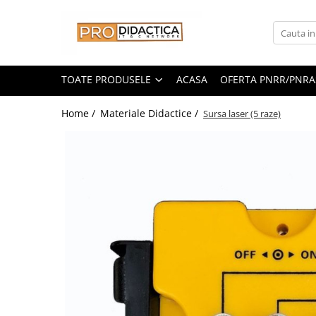
Toate Produsele
Oferta PNRR/PNRAS
TOATE PRODUSELE
ACASA
OFERTA PNRR/PNRA
Pachete Echipamente Sali Clasa
Home /
Materiale Didactice /
Sursa laser (5 raze)
Pachete Echipamente Sala Clasa
Table/Display-uri Interactive
Table Interactive
Display-uri Interactive
Suporti/Standuri/Accesorii
Imprimante si Multifunctionale
Imprimante si Scanere 3D
Imprimante 3D
Creioane 3D
Accesorii 3D
Camere Documente