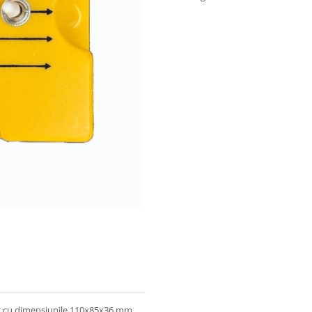
tic cu dimensiunile 110x85x36 mm,