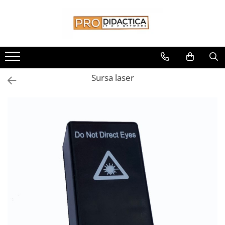
Toate Produsele
Oferta PNRR/PNRAS
Pachete Echipamente Sali Clasa
Sursa laser
Pachete Echipamente Sala Clasa
Table/Display-uri Interactive
Table Interactive
Display-uri Interactive
Suporti/Standuri/Accesorii
Imprimante si Multifunctionale
Imprimante si Scanere 3D
Imprimante 3D
Creioane 3D
Accesorii 3D
Camere Documente