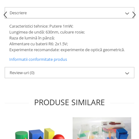
Videoproiectoare si Echipamente IT
Descriere
Videoproiectoare
Videoproiectoare
Caracteristici tehnice: Putere 1mW;
Lungimea de undă: 630nm, culoare rosie;
Suporti si Accesorii
Raza de lumină în pânză;
Videoproiectoare
Alimentare cu baterii R6: 2x1.5V;
Ecrane Proiectie
Experimente recomandate: experimente de optică geometrică.
Laptopuri si Accesorii
Informatii conformitate produs
Laptopuri
Review-uri
(0)
Accesorii Laptopuri
All in One/PC
All in One
Periferice PC
PRODUSE SIMILARE
Conectivitate si Accesorii
Monitoare
Tablete si Accesorii
Imprimante si Multifunctionale