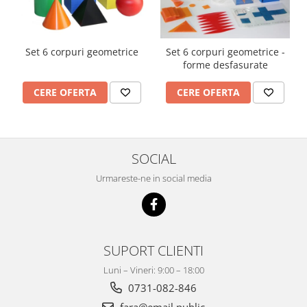
Imprimante
Multifunctionale
Imprimante si Scanere 3D
Set 6 corpuri geometrice
Set 6 corpuri geometrice -
forme desfasurate
Imprimante 3D
Videoconferinta si Colaborare
CERE OFERTA
CERE OFERTA
Camere Videoconferinta
Boxe si Soundbar
Tehnologie Educationala
SOCIAL
Ochelari VR
Urmareste-ne in social media
Kit Robotic Educational
Software Educational
Mobilier Invatamant
Mobilier Cresa si Gradinita
SUPORT CLIENTI
Mese gradinita
Luni – Vineri: 9:00 – 18:00
Scaune Gradinita
0731-082-846
Paturi gradinita