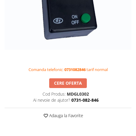
Videoproiectoare si Accesorii
Videoproiectoare
Accesorii
Suporti
Videoconferinta si Colaborare
Camere Videoconferinta
Boxe si Soundbar
Tehnologie Educationala
Comanda telefonic:
0731082846
tarif normal
Ochelari VR-3D
Kit Robotic Educational
CERE OFERTA
Software Educational
Cod Produs:
MDGL0302
Oferta Mobilier Clasa
Ai nevoie de ajutor?
0731-082-846
Table/Display-uri Interactive
Table Interactive
Adauga la Favorite
Display-uri Interactive
Accesorii/Standuri